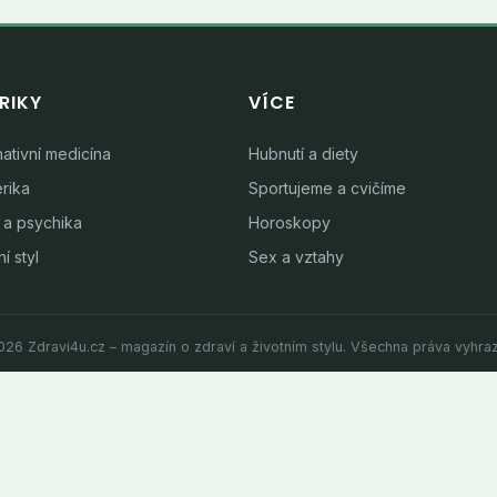
RIKY
VÍCE
nativní medicína
Hubnutí a diety
rika
Sportujeme a cvičíme
 a psychika
Horoskopy
í styl
Sex a vztahy
26 Zdravi4u.cz – magazín o zdraví a životním stylu. Všechna práva vyhra