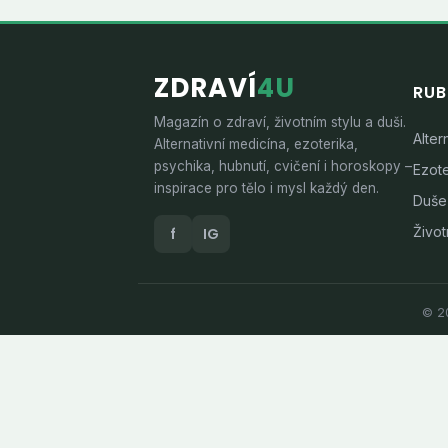
ZDRAVÍ
4U
RUB
Magazín o zdraví, životním stylu a duši.
Alter
Alternativní medicína, ezoterika,
psychika, hubnutí, cvičení i horoskopy –
Ezote
inspirace pro tělo i mysl každý den.
Duše
Životn
f
IG
© 20