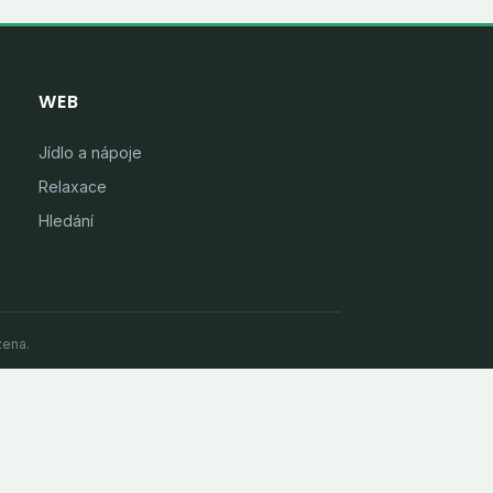
WEB
Jídlo a nápoje
Relaxace
Hledání
zena.