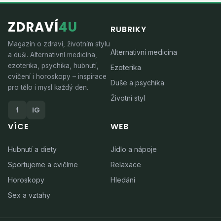
ZDRAVÍ
4U
RUBRIKY
Magazín o zdraví, životním stylu
Alternativní medicína
a duši. Alternativní medicína,
ezoterika, psychika, hubnutí,
Ezoterika
cvičení i horoskopy – inspirace
Duše a psychika
pro tělo i mysl každý den.
Životní styl
f
IG
VÍCE
WEB
Hubnutí a diety
Jídlo a nápoje
Sportujeme a cvičíme
Relaxace
Horoskopy
Hledání
Sex a vztahy