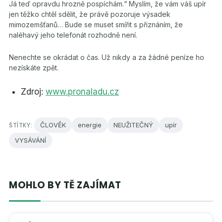
Já teď opravdu hrozně pospíchám.“ Myslím, že vám váš upír
jen těžko chtěl sdělit, že právě pozoruje výsadek
mimozemšťanů… Bude se muset smířit s přiznáním, že
naléhavý jeho telefonát rozhodně není.
Nenechte se okrádat o čas. Už nikdy a za žádné peníze ho
nezískáte zpět.
Zdroj:
www.pronaladu.cz
ŠTÍTKY:
ČLOVĚK
energie
NEUŽITEČNÝ
upír
VYSÁVÁNÍ
MOHLO BY TĚ ZAJÍMAT