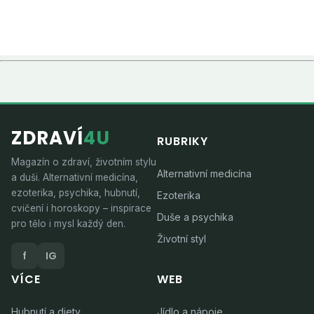
ZDRAVÍ
4U
RUBRIKY
Magazín o zdraví, životním stylu
Alternativní medicína
a duši. Alternativní medicína,
ezoterika, psychika, hubnutí,
Ezoterika
cvičení i horoskopy – inspirace
Duše a psychika
pro tělo i mysl každý den.
Životní styl
f
IG
VÍCE
WEB
Hubnutí a diety
Jídlo a nápoje