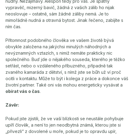
nudný. Nezajímavý. Alespoň tedy pro vás. Je špatný
vypravěč, mizerný bavič, žádná z vašich zálib ho nijak
neoslovuje – ostatně, sám žádné záliby nemá. Je to
mimořádně nudná a otravná bytost. Jinak řečeno, zabíjíte s
ním čas.
Přítomnost podobného člověka ve vašem životě bývá
obvykle založena na jakýchsi minulých náhodných a
nevýznamných vztazích, s nimiž nemáte prakticky nic
společného. Buď jde o nějakého souseda, kterého je těžko
setřást, nebo o vzdáleného příbuzného, případně tak
zvaného kamaráda z dětství, s nímž jste se bůh už ví proč
ocitli v kontaktu. Může to být i kolega z práce a dokonce váš
životní partner. Také oni vás mohou energeticky vysávat a
obírat vás o čas
.
Závěr:
Pokud jste zjistili, že ve vaší blízkosti se neustále pohybuje
upíří člověk, a není to jen neodbytná známá, kterou jste si
„přivezli“ z dovolené u moře, pokud je to opravdu upír,