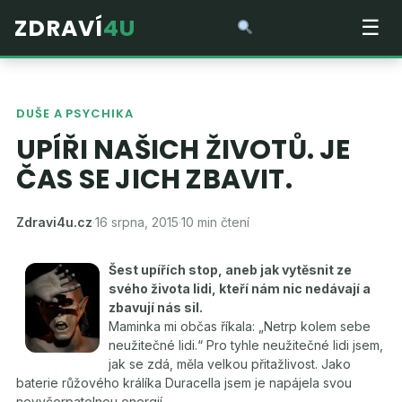
ZDRAVÍ
4U
☰
DUŠE A PSYCHIKA
UPÍŘI NAŠICH ŽIVOTŮ. JE
ČAS SE JICH ZBAVIT.
Zdravi4u.cz
·
16 srpna, 2015
·
10 min čtení
Šest upířích stop, aneb jak vytěsnit ze
svého života lidi, kteří nám nic nedávají a
zbavují nás sil.
Maminka mi občas říkala: „Netrp kolem sebe
neužitečné lidi.“ Pro tyhle neužitečné lidi jsem,
jak se zdá, měla velkou přitažlivost. Jako
baterie růžového králíka Duracella jsem je napájela svou
nevyčerpatelnou energií.