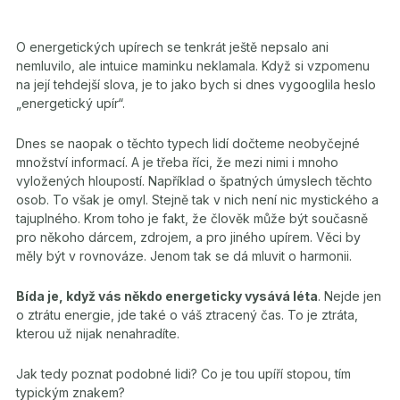
O energetických upírech se tenkrát ještě nepsalo ani
nemluvilo, ale intuice maminku neklamala. Když si vzpomenu
na její tehdejší slova, je to jako bych si dnes vygooglila heslo
„energetický upír“.
Dnes se naopak o těchto typech lidí dočteme neobyčejné
množství informací. A je třeba říci, že mezi nimi i mnoho
vyložených hloupostí. Například o špatných úmyslech těchto
osob. To však je omyl. Stejně tak v nich není nic mystického a
tajuplného. Krom toho je fakt, že člověk může být současně
pro někoho dárcem, zdrojem, a pro jiného upírem. Věci by
měly být v rovnováze. Jenom tak se dá mluvit o harmonii.
Bída je, když vás někdo energeticky vysává léta
. Nejde jen
o ztrátu energie, jde také o váš ztracený čas. To je ztráta,
kterou už nijak nenahradíte.
Jak tedy poznat podobné lidi? Co je tou upíří stopou, tím
typickým znakem?