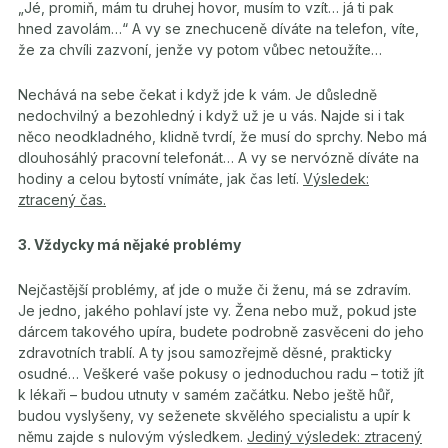
„Jé, promiň, mám tu druhej hovor, musím to vzít… já ti pak
hned zavolám…“ A vy se znechuceně díváte na telefon, víte,
že za chvíli zazvoní, jenže vy potom vůbec netoužíte…
Nechává na sebe čekat i když jde k vám. Je důsledně
nedochvilný a bezohledný i když už je u vás. Najde si i tak
něco neodkladného, klidně tvrdí, že musí do sprchy. Nebo má
dlouhosáhlý pracovní telefonát… A vy se nervózně díváte na
hodiny a celou bytostí vnímáte, jak čas letí.
Výsledek:
ztracený čas.
3. Vždycky má nějaké problémy
Nejčastější problémy, ať jde o muže či ženu, má se zdravím.
Je jedno, jakého pohlaví jste vy. Žena nebo muž, pokud jste
dárcem takového upíra, budete podrobně zasvěceni do jeho
zdravotních trablí. A ty jsou samozřejmě děsné, prakticky
osudné… Veškeré vaše pokusy o jednoduchou radu – totiž jít
k lékaři – budou utnuty v samém začátku. Nebo ještě hůř,
budou vyslyšeny, vy seženete skvělého specialistu a upír k
němu zajde s nulovým výsledkem.
Jediný výsledek: ztracený