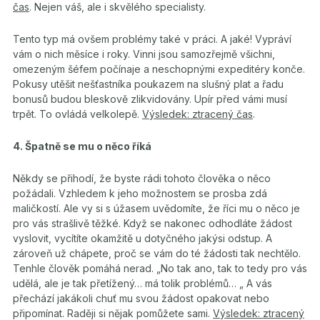
čas
. Nejen váš, ale i skvělého specialisty.
Tento typ má ovšem problémy také v práci. A jaké! Vypráví
vám o nich měsíce i roky. Vinni jsou samozřejmě všichni,
omezeným šéfem počínaje a neschopnými expeditéry konče.
Pokusy utěšit nešťastníka poukazem na slušný plat a řadu
bonusů budou bleskově zlikvidovány. Upír před vámi musí
trpět. To ovládá velkolepě.
Výsledek: ztracený čas
.
4. Špatně se mu o něco říká
Někdy se přihodí, že byste rádi tohoto člověka o něco
požádali. Vzhledem k jeho možnostem se prosba zdá
maličkostí. Ale vy si s úžasem uvědomíte, že říci mu o něco je
pro vás strašlivě těžké. Když se nakonec odhodláte žádost
vyslovit, vycítíte okamžitě u dotyčného jakýsi odstup. A
zároveň už chápete, proč se vám do té žádosti tak nechtělo.
Tenhle člověk pomáhá nerad. „No tak ano, tak to tedy pro vás
udělá, ale je tak přetížený… má tolik problémů… „ A vás
přechází jakákoli chuť mu svou žádost opakovat nebo
připomínat. Raději si nějak pomůžete sami.
Výsledek: ztracený