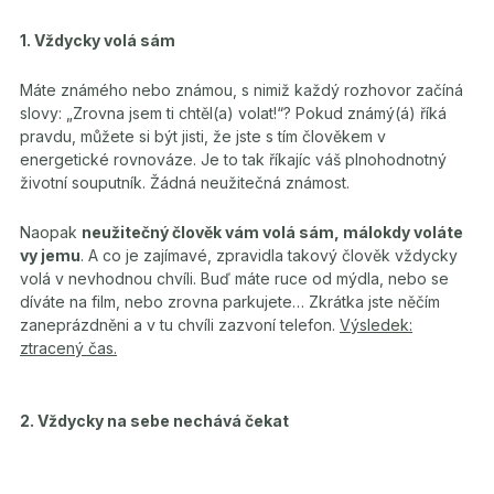
1. Vždycky volá sám
Máte známého nebo známou, s nimiž každý rozhovor začíná
slovy: „Zrovna jsem ti chtěl(a) volat!“? Pokud známý(á) říká
pravdu, můžete si být jisti, že jste s tím člověkem v
energetické rovnováze. Je to tak říkajíc váš plnohodnotný
životní souputník. Žádná neužitečná známost.
Naopak
neužitečný člověk vám volá sám, málokdy voláte
vy jemu
. A co je zajímavé, zpravidla takový člověk vždycky
volá v nevhodnou chvíli. Buď máte ruce od mýdla, nebo se
díváte na film, nebo zrovna parkujete… Zkrátka jste něčím
zaneprázdněni a v tu chvíli zazvoní telefon.
Výsledek:
ztracený čas.
2. Vždycky na sebe nechává čekat