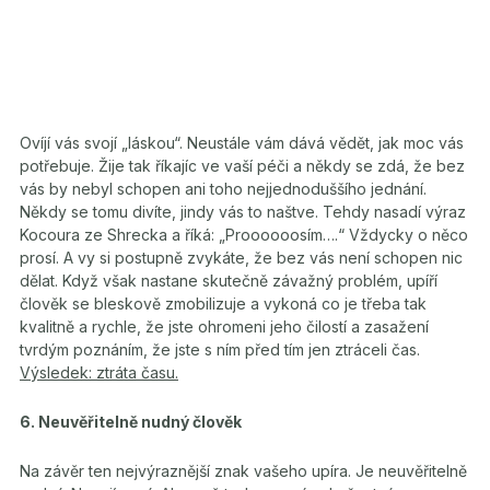
Ovíjí vás svojí „láskou“. Neustále vám dává vědět, jak moc vás
potřebuje. Žije tak říkajíc ve vaší péči a někdy se zdá, že bez
vás by nebyl schopen ani toho nejjednoduššího jednání.
Někdy se tomu divíte, jindy vás to naštve. Tehdy nasadí výraz
Kocoura ze Shrecka a říká: „Proooooosím….“ Vždycky o něco
prosí. A vy si postupně zvykáte, že bez vás není schopen nic
dělat. Když však nastane skutečně závažný problém, upíří
člověk se bleskově zmobilizuje a vykoná co je třeba tak
kvalitně a rychle, že jste ohromeni jeho čilostí a zasažení
tvrdým poznáním, že jste s ním před tím jen ztráceli čas.
Výsledek: ztráta času.
6. Neuvěřitelně nudný člověk
Na závěr ten nejvýraznější znak vašeho upíra. Je neuvěřitelně