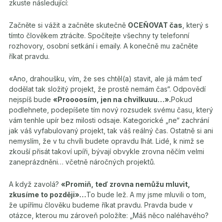
zkuste následující:
Začněte si vážit a začněte skutečně
OCEŇOVAT čas
, který s
tímto člověkem ztrácíte. Spočítejte všechny ty telefonní
rozhovory, osobní setkání i emaily. A konečně mu začněte
říkat pravdu.
«Ano, drahoušku, vím, že ses chtěl(a) stavit, ale já mám teď
dodělat tak složitý projekt, že prostě nemám čas“. Odpovědí
nejspíš bude
«Proooosím, jen na chvilkuuu…».
Pokud
podlehnete, podepíšete tím nový rozsudek svému času, který
vám tenhle upír bez milosti odsaje. Kategorické „ne“ zachrání
jak váš vyfabulovaný projekt, tak váš reálný čas. Ostatně si ani
nemyslím, že v tu chvíli budete opravdu lhát. Lidé, k nimž se
zkouší přisát takoví upíři, bývají obvykle zrovna něčím velmi
zaneprázdněni… včetně náročných projektů.
A když zavolá?
«Promiň, teď zrovna nemůžu mluvit,
zkusíme to později»…
To bude lež. A my jsme mluvili o tom,
že upířímu člověku budeme říkat pravdu. Pravda bude v
otázce, kterou mu zároveň položíte: „Máš něco naléhavého?