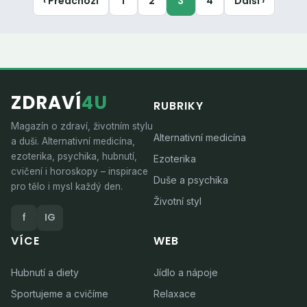
‹ Předchozí
1
2
3
4
Další ›
ZDRAVÍ
4U
RUBRIKY
Magazín o zdraví, životním stylu
Alternativní medicína
a duši. Alternativní medicína,
ezoterika, psychika, hubnutí,
Ezoterika
cvičení i horoskopy – inspirace
Duše a psychika
pro tělo i mysl každý den.
Životní styl
f
IG
VÍCE
WEB
Hubnutí a diety
Jídlo a nápoje
Sportujeme a cvičíme
Relaxace