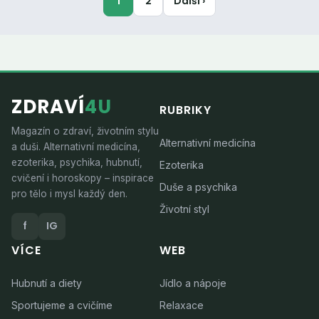
1
2
Další ›
ZDRAVÍ
4U
RUBRIKY
Magazín o zdraví, životním stylu
Alternativní medicína
a duši. Alternativní medicína,
ezoterika, psychika, hubnutí,
Ezoterika
cvičení i horoskopy – inspirace
Duše a psychika
pro tělo i mysl každý den.
Životní styl
f
IG
VÍCE
WEB
Hubnutí a diety
Jídlo a nápoje
Sportujeme a cvičíme
Relaxace