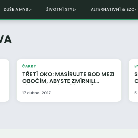
DUŠE A MYSL
ŽIVOTNÍ STYL
ALTERNATIVNÍ & EZO
VA
ČAKRY
B
TŘETÍ OKO: MASÍRUJTE BOD MEZI
SK
OBOČÍM, ABYSTE ZMÍRNILI
C
TĚCHTO DEVĚT PŘÍZNAKŮ
17 dubna, 2017
5