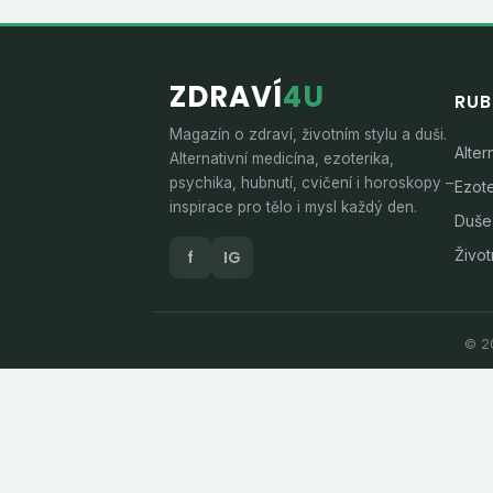
ZDRAVÍ
4U
RUB
Magazín o zdraví, životním stylu a duši.
Alter
Alternativní medicína, ezoterika,
psychika, hubnutí, cvičení i horoskopy –
Ezote
inspirace pro tělo i mysl každý den.
Duše
Životn
f
IG
© 20