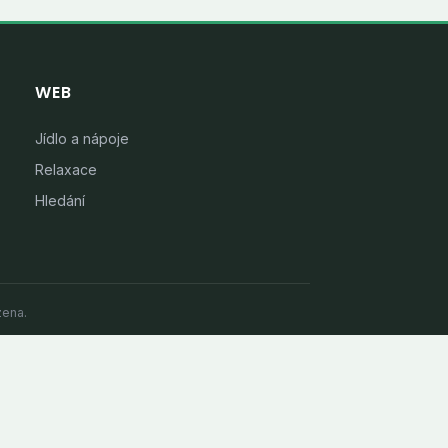
WEB
Jídlo a nápoje
Relaxace
Hledání
zena.