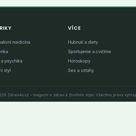
RIKY
VÍCE
nativní medicína
Hubnutí a diety
rika
Sportujeme a cvičíme
 a psychika
Horoskopy
í styl
Sex a vztahy
26 Zdravi4u.cz – magazín o zdraví a životním stylu. Všechna práva vyhra