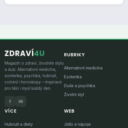
ZDRAVÍ
4U
RUBRIKY
Magazín o zdraví, životním stylu
Alternativní medicína
a duši. Alternativní medicína,
ezoterika, psychika, hubnutí,
Ezoterika
cvičení i horoskopy – inspirace
Duše a psychika
pro tělo i mysl každý den.
Životní styl
f
IG
VÍCE
WEB
Hubnutí a diety
Jídlo a nápoje