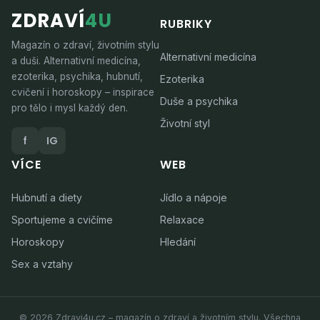
ZDRAVÍ
4U
RUBRIKY
Magazín o zdraví, životním stylu
Alternativní medicína
a duši. Alternativní medicína,
ezoterika, psychika, hubnutí,
Ezoterika
cvičení i horoskopy – inspirace
Duše a psychika
pro tělo i mysl každý den.
Životní styl
f
IG
VÍCE
WEB
Hubnutí a diety
Jídlo a nápoje
Sportujeme a cvičíme
Relaxace
Horoskopy
Hledání
Sex a vztahy
© 2026 Zdravi4u.cz – magazín o zdraví a životním stylu. Všechna