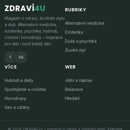
ZDRAVÍ
4U
RUBRIKY
Magazín o zdraví, životním stylu
Alternativní medicína
a duši. Alternativní medicína,
ezoterika, psychika, hubnutí,
Ezoterika
cvičení i horoskopy – inspirace
Duše a psychika
pro tělo i mysl každý den.
Životní styl
f
IG
VÍCE
WEB
Hubnutí a diety
Jídlo a nápoje
Sportujeme a cvičíme
Relaxace
Horoskopy
Hledání
Sex a vztahy
© 2026 Zdravi4u.cz – magazín o zdraví a životním stylu. Všechna