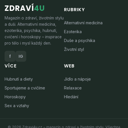
ZDRAVÍ
4U
RUBRIKY
Magazín o zdraví, životním stylu
Alternativní medicína
a duši. Alternativní medicína,
ezoterika, psychika, hubnutí,
Ezoterika
cvičení i horoskopy – inspirace
Duše a psychika
pro tělo i mysl každý den.
Životní styl
f
IG
VÍCE
WEB
Hubnutí a diety
Jídlo a nápoje
Sportujeme a cvičíme
Relaxace
Horoskopy
Hledání
Sex a vztahy
© 2026 Zdravi4u.cz – magazín o zdraví a životním stylu. Všechna