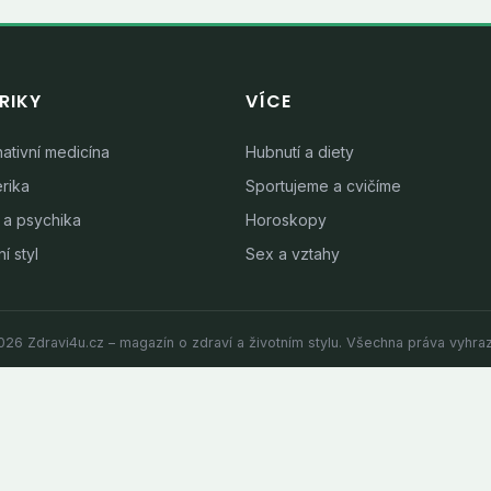
RIKY
VÍCE
nativní medicína
Hubnutí a diety
rika
Sportujeme a cvičíme
 a psychika
Horoskopy
í styl
Sex a vztahy
26 Zdravi4u.cz – magazín o zdraví a životním stylu. Všechna práva vyhra