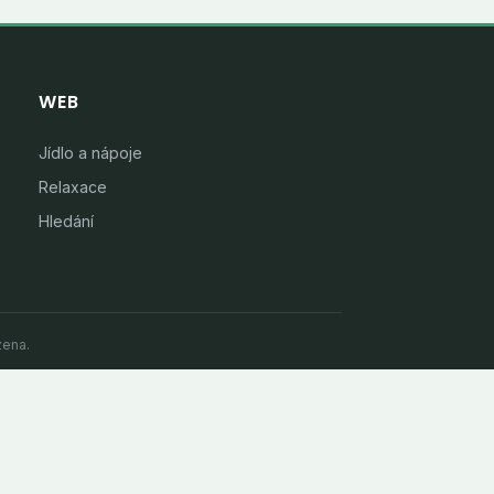
WEB
Jídlo a nápoje
Relaxace
Hledání
zena.