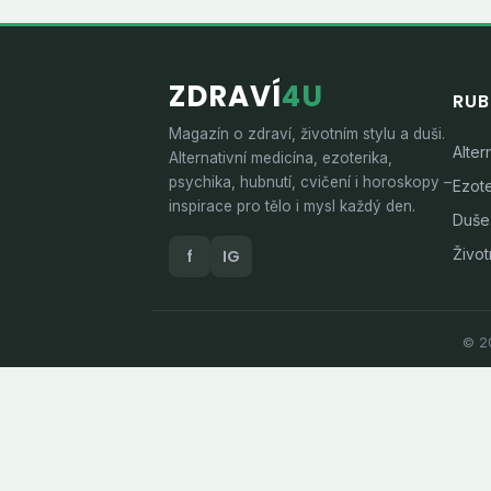
ZDRAVÍ
4U
RUB
Magazín o zdraví, životním stylu a duši.
Alter
Alternativní medicína, ezoterika,
psychika, hubnutí, cvičení i horoskopy –
Ezote
inspirace pro tělo i mysl každý den.
Duše
Životn
f
IG
© 20