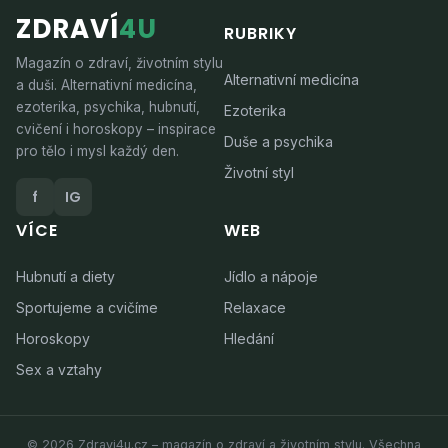
ZDRAVÍ
4U
RUBRIKY
Magazín o zdraví, životním stylu
Alternativní medicína
a duši. Alternativní medicína,
ezoterika, psychika, hubnutí,
Ezoterika
cvičení i horoskopy – inspirace
Duše a psychika
pro tělo i mysl každý den.
Životní styl
f
IG
VÍCE
WEB
Hubnutí a diety
Jídlo a nápoje
Sportujeme a cvičíme
Relaxace
Horoskopy
Hledání
Sex a vztahy
© 2026 Zdravi4u.cz – magazín o zdraví a životním stylu. Všechna