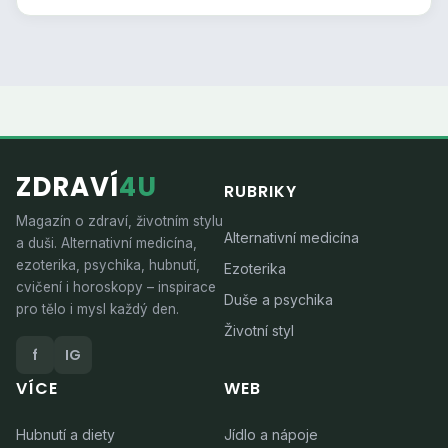
ZDRAVÍ
4U
RUBRIKY
Magazín o zdraví, životním stylu
Alternativní medicína
a duši. Alternativní medicína,
ezoterika, psychika, hubnutí,
Ezoterika
cvičení i horoskopy – inspirace
Duše a psychika
pro tělo i mysl každý den.
Životní styl
f
IG
VÍCE
WEB
Hubnutí a diety
Jídlo a nápoje