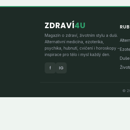
ZDRAVÍ
4U
RUB
Magazín o zdraví, životním stylu a duši.
Alter
Alternativní medicína, ezoterika,
psychika, hubnutí, cvičení i horoskopy –
Ezote
inspirace pro tělo i mysl každý den.
Duše
Životn
f
IG
© 20