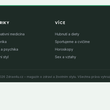
RIKY
VÍCE
nativní medicína
Hubnutí a diety
rika
Sportujeme a cvičíme
 a psychika
Horoskopy
í styl
Sex a vztahy
26 Zdravi4u.cz – magazín o zdraví a životním stylu. Všechna práva vyhra