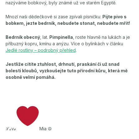
nazýváme bobkový, byly známé už ve starém Egyptě.
Mnozí naši dědečkové si zase zpívali písničku:
Pijte pivo s
bobkem, jezte bedrník, nebudete stonat, nebudete mřít!
Bedrník obecný
, lat.
Pimpinella
, roste hlavně na lukách a je
příbuzný kopru, kmínu a anýzu. Více o bylinkách v článku
Jedlé rostliny – podrobný přehled
.
Jestliže cítíte ztuhlost, drhnutí, praskání či už snad
bolesti kloubů, vyzkoušejte tuto přírodní kůru, která mě
osobně velmi pomáhá.
ℒℴνℯ
Mia ☮