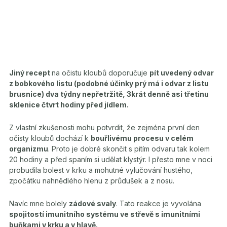
Jiný recept
na očistu kloubů doporučuje
pít uvedený odvar
z bobkového listu (podobné účinky prý má i odvar z listu
brusnice) dva týdny nepřetržitě, 3krát denně asi třetinu
sklenice čtvrt hodiny před jídlem.
Z vlastní zkušenosti mohu potvrdit, že zejména první den
očisty kloubů dochází k
bouřlivému procesu v celém
organizmu
. Proto je dobré skončit s pitím odvaru tak kolem
20 hodiny a před spaním si udělat klystýr. I přesto mne v noci
probudila bolest v krku a mohutné vylučování hustého,
zpočátku nahnědlého hlenu z průdušek a z nosu.
Navíc mne bolely
zádové svaly
. Tato reakce je vyvolána
spojitostí imunitního systému ve střevě s imunitními
buňkami v krku a v hlavě.