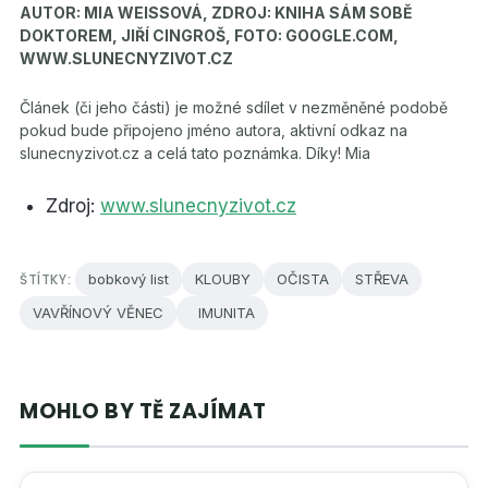
AUTOR: MIA WEISSOVÁ, ZDROJ: KNIHA SÁM SOBĚ
DOKTOREM, JIŘÍ CINGROŠ, FOTO: GOOGLE.COM,
WWW.SLUNECNYZIVOT.CZ
Článek (či jeho části) je možné sdílet v nezměněné podobě
pokud bude připojeno jméno autora, aktivní odkaz na
slunecnyzivot.cz a celá tato poznámka. Díky! Mia
Zdroj:
www.slunecnyzivot.cz
ŠTÍTKY:
bobkový list
KLOUBY
OČISTA
STŘEVA
VAVŘÍNOVÝ VĚNEC
IMUNITA
MOHLO BY TĚ ZAJÍMAT