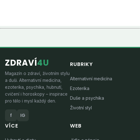
ZDRAVÍ
4U
RUBRIKY
Magazín o zdraví, životním stylu
Alternativní medicína
a duši. Alternativní medicína,
ezoterika, psychika, hubnutí,
Ezoterika
cvičení i horoskopy – inspirace
Duše a psychika
pro tělo i mysl každý den.
Životní styl
f
IG
VÍCE
WEB