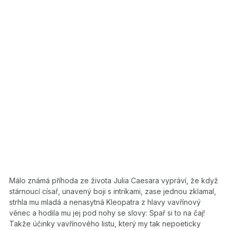
Málo známá příhoda ze života Julia Caesara vypráví, že když
stárnoucí císař, unavený boji s intrikami, zase jednou zklamal,
strhla mu mladá a nenasytná Kleopatra z hlavy vavřínový
věnec a hodila mu jej pod nohy se slovy: Spař si to na čaj!
Takže účinky vavřínového listu, který my tak nepoeticky