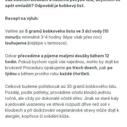
opět omladili? Odpovědí je bobkový list.
Recept na výluh:
Vaříme asi
5 gramů bobkového listu ve 3 dcl vody (10
minut)
a minimálně 3–4 hodiny (lépe však přes noc)
louhujeme (
nejlépe v termosce).
Odvar
přecedíme a pijeme malými doušky během 12
hodin
. Pokud bychom vypili vše najednou, mohlo by dojít ke
krvácení! Proceduru opakujeme
po třech dnech
, pak
po
týdnu
a během prvního roku
každé čtvrtletí
.
Celkově budeme potřebovat asi 30 gramů bobkového listu.
Později, podle potřeby, provádíme očistu kloubů jednou
ročně, ale vždy po dokonalé očistě střev. Jinak se staré kaly
a jedovaté usazeniny ve střevě rozpustí dříve než soli v
kloubech a při dodržování vegetariánské stravy může dojít k
alergiím, kopřivce či svědění kůže.