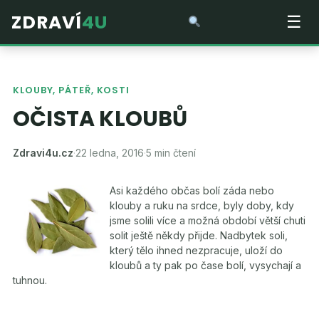
ZDRAVÍ
4U
☰
KLOUBY, PÁTEŘ, KOSTI
OČISTA KLOUBŮ
Zdravi4u.cz
·
22 ledna, 2016
·
5 min čtení
Asi každého občas bolí záda nebo
klouby a ruku na srdce, byly doby, kdy
jsme solili více a možná období větší chuti
solit ještě někdy přijde. Nadbytek soli,
který tělo ihned nezpracuje, uloží do
kloubů a ty pak po čase bolí, vysychají a
tuhnou.