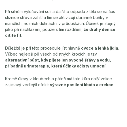
Při silném vylučování solí a dalšího odpadu z těla se na čas
sliznice střeva zahltí a tím se aktivizují obranné buňky v
mandlích, nosních dutinách i v průduškách. Účinek je stejný
jako při nachlazení, pouze s tím rozdílem,
že druhý den se
cítíte fit.
Důležité je při této proceduře jíst hlavně
ovoce a lehká jídla
.
Vůbec nejlepší při všech očistných krocích je tzv.
alternativní půst, kdy pijete jen ovocné šťávy a vodu,
případně urinoterapie, která účinky očisty umocní.
Kromě úlevy v kloubech a páteři má tato kůra další velice
zajímavý vedlejší efekt:
výrazné posílení libida a erekce.