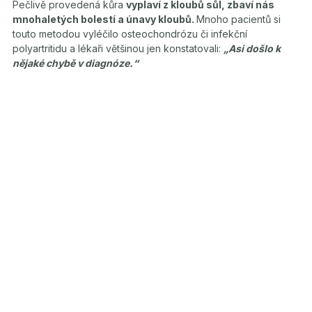
Pečlivě provedená kůra
vyplaví z kloubů sůl, zbaví nás
mnohaletých bolestí a únavy kloubů.
Mnoho pacientů si
touto metodou vyléčilo osteochondrózu či infekční
polyartritidu a lékaři většinou jen konstatovali:
„Asi došlo k
nějaké chybě v diagnóze.“