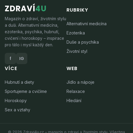
ZDRAVÍ
4U
RUBRIKY
Magazín o zdraví, životním stylu
Alternativní medicína
a duši. Alternativní medicína,
ezoterika, psychika, hubnutí,
Ezoterika
cvičení i horoskopy – inspirace
Duše a psychika
pro tělo i mysl každý den.
Životní styl
f
IG
VÍCE
WEB
Hubnutí a diety
Jídlo a nápoje
Sportujeme a cvičíme
Relaxace
Horoskopy
Hledání
Sex a vztahy
© 2026 Zdravi4u.cz – magazín o zdraví a životním stylu. Všechna