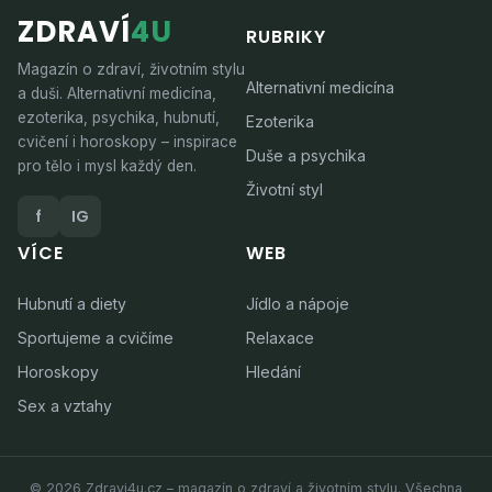
ZDRAVÍ
4U
RUBRIKY
Magazín o zdraví, životním stylu
Alternativní medicína
a duši. Alternativní medicína,
ezoterika, psychika, hubnutí,
Ezoterika
cvičení i horoskopy – inspirace
Duše a psychika
pro tělo i mysl každý den.
Životní styl
f
IG
VÍCE
WEB
Hubnutí a diety
Jídlo a nápoje
Sportujeme a cvičíme
Relaxace
Horoskopy
Hledání
Sex a vztahy
© 2026 Zdravi4u.cz – magazín o zdraví a životním stylu. Všechna