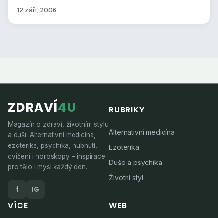
12 září, 2006
ZDRAVÍ
4U
RUBRIKY
Magazín o zdraví, životním stylu
Alternativní medicína
a duši. Alternativní medicína,
ezoterika, psychika, hubnutí,
Ezoterika
cvičení i horoskopy – inspirace
Duše a psychika
pro tělo i mysl každý den.
Životní styl
f
IG
VÍCE
WEB