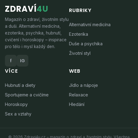
ZDRAVÍ
4U
RUBRIKY
Magazín o zdraví, životním stylu
Alternativní medicína
a duši. Alternativní medicína,
ezoterika, psychika, hubnutí,
Ezoterika
cvičení i horoskopy – inspirace
Duše a psychika
pro tělo i mysl každý den.
Životní styl
f
IG
VÍCE
WEB
Hubnutí a diety
Jídlo a nápoje
Sportujeme a cvičíme
Relaxace
Horoskopy
Hledání
Sex a vztahy
© 2026 Zdravi4u.cz – magazín o zdraví a životním stylu. Všechna