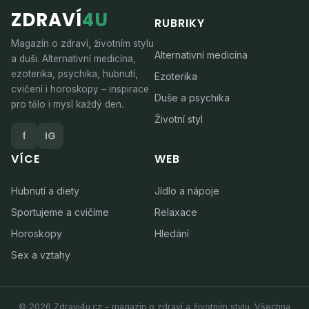
ZDRAVÍ
4U
RUBRIKY
Magazín o zdraví, životním stylu
Alternativní medicína
a duši. Alternativní medicína,
ezoterika, psychika, hubnutí,
Ezoterika
cvičení i horoskopy – inspirace
Duše a psychika
pro tělo i mysl každý den.
Životní styl
f
IG
VÍCE
WEB
Hubnutí a diety
Jídlo a nápoje
Sportujeme a cvičíme
Relaxace
Horoskopy
Hledání
Sex a vztahy
© 2026 Zdravi4u.cz – magazín o zdraví a životním stylu. Všechna