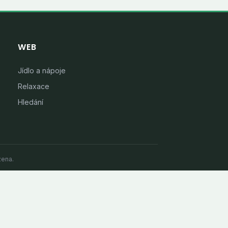
WEB
Jídlo a nápoje
Relaxace
Hledání
zena.