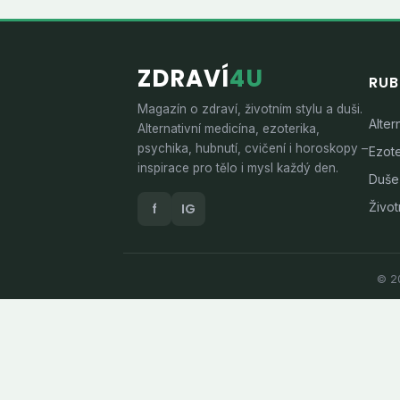
ZDRAVÍ
4U
RUB
Magazín o zdraví, životním stylu a duši.
Alter
Alternativní medicína, ezoterika,
psychika, hubnutí, cvičení i horoskopy –
Ezote
inspirace pro tělo i mysl každý den.
Duše
Životn
f
IG
© 20