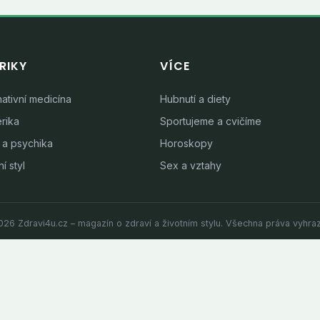
RIKY
VÍCE
nativní medicína
Hubnutí a diety
rika
Sportujeme a cvičíme
 a psychika
Horoskopy
í styl
Sex a vztahy
26 Zdravi4u.cz – magazín o zdraví a životním stylu. Všechna práva vyhra