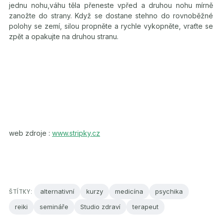
jednu nohu,váhu těla přeneste vpřed a druhou nohu mírně
zanožte do strany. Když se dostane stehno do rovnoběžné
polohy se zemí, silou propněte a rychle vykopněte, vraťte se
zpět a opakujte na druhou stranu.
web zdroje :
www.stripky.cz
ŠTÍTKY:
alternativní
kurzy
medicína
psychika
reiki
semináře
Studio zdraví
terapeut