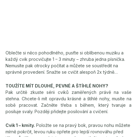
Oblečte si něco pohodlného, pusťte si oblíbenou muziku a
každý cvik procvičujte 1 – 3 minuty – zhruba jedna písnička.
Nemusíte pak otrocky počítat a můžete se soustředit na
správné provedení. Snažte se cvičit alespoň 2x týdně…
TOUŽÍTE MÍT DLOUHÉ, PEVNÉ A ŠTÍHLÉ NOHY?
Pak určitě zkuste sérii cviků zaměřených právě na vaše
stehna. Chcete-li mít opravdu krásné a štíhlé nohy, musíte na
sobě pracovat. Začněte třeba s během, který tvaruje a
posiluje svaly. Později přidejte posilování a cvičení.
Cvik 1 – kmity.
Položte se na pravý bok, pravou nohu můžete
mírně pokrčit, levou ruku opřete pro lepší rovnováhu před