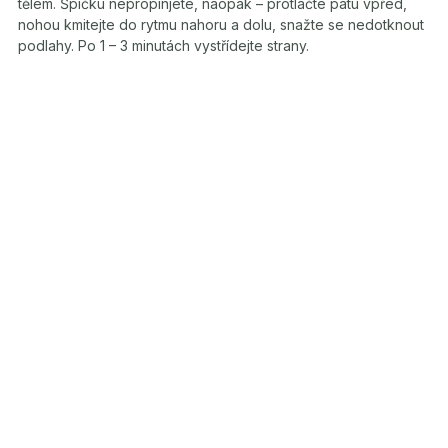
tělem. Špičku nepropínjete, naopak – protlačte patu vpřed,
nohou kmitejte do rytmu nahoru a dolu, snažte se nedotknout
podlahy. Po 1 – 3 minutách vystřídejte strany.