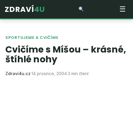
ZDRAVÍ
4U
☰
SPORTUJEME A CVIČÍME
Cvičíme s Míšou – krásné,
štíhlé nohy
Zdravi4u.cz
·
14 prosince, 2004
·
3 min čtení