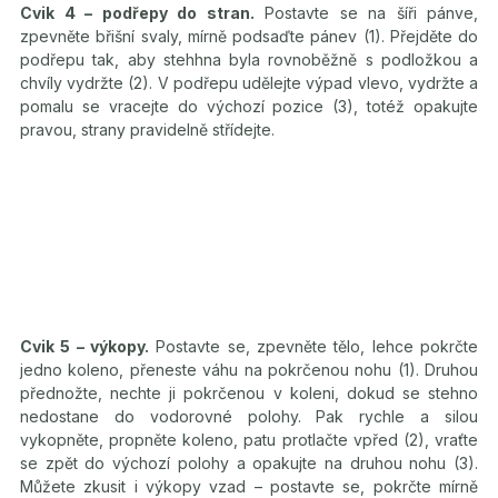
Cvik 4 – podřepy do stran.
Postavte se na šíři pánve,
zpevněte břišní svaly, mírně podsaďte pánev (1). Přejděte do
podřepu tak, aby stehhna byla rovnoběžně s podložkou a
chvíly vydržte (2). V podřepu udělejte výpad vlevo, vydržte a
pomalu se vracejte do výchozí pozice (3), totéž opakujte
pravou, strany pravidelně střídejte.
Cvik 5 – výkopy.
Postavte se, zpevněte tělo, lehce pokrčte
jedno koleno, přeneste váhu na pokrčenou nohu (1). Druhou
přednožte, nechte ji pokrčenou v koleni, dokud se stehno
nedostane do vodorovné polohy. Pak rychle a silou
vykopněte, propněte koleno, patu protlačte vpřed (2), vraťte
se zpět do výchozí polohy a opakujte na druhou nohu (3).
Můžete zkusit i výkopy vzad – postavte se, pokrčte mírně