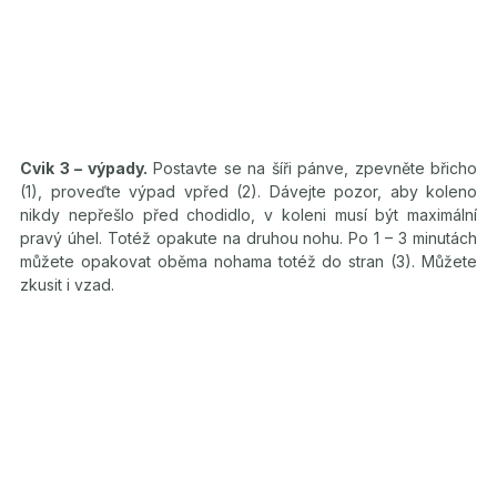
Cvik 3 – výpady.
Postavte se na šíři pánve, zpevněte břicho
(1), proveďte výpad vpřed (2). Dávejte pozor, aby koleno
nikdy nepřešlo před chodidlo, v koleni musí být maximální
pravý úhel. Totéž opakute na druhou nohu. Po 1 – 3 minutách
můžete opakovat oběma nohama totéž do stran (3). Můžete
zkusit i vzad.