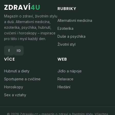
ZDRAVÍ
4U
RUBRIKY
Magazín o zdraví, životním stylu
Alternativní medicína
a duši. Alternativní medicína,
ezoterika, psychika, hubnutí,
Ezoterika
cvičení i horoskopy – inspirace
Duše a psychika
pro tělo i mysl každý den.
Životní styl
f
IG
VÍCE
WEB
Hubnutí a diety
Jídlo a nápoje
Sportujeme a cvičíme
Relaxace
Horoskopy
Hledání
Sex a vztahy
© 2026 Zdravi4u.cz – magazín o zdraví a životním stylu. Všechna