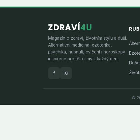
ZDRAVÍ
4U
RUB
Magazín o zdraví, životním stylu a duši.
Alter
Alternativní medicína, ezoterika,
psychika, hubnutí, cvičení i horoskopy –
Ezote
inspirace pro tělo i mysl každý den.
Duše
Životn
f
IG
© 20