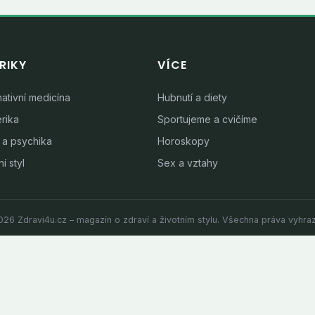
RIKY
VÍCE
nativní medicína
Hubnutí a diety
rika
Sportujeme a cvičíme
 a psychika
Horoskopy
í styl
Sex a vztahy
26 Zdravi4u.cz – magazín o zdraví a životním stylu. Všechna práva vyhra