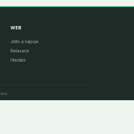
WEB
Jídlo a nápoje
Relaxace
Hledání
zena.