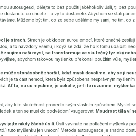
u autosugesci, dělejte to bez použití jakéhokoliv úsilí, tj. bez použi
it), že dostanete co chcete – a vy to dostanete. Abychom se stali páne
 stáváme. Můžeme být tím, co ze sebe uděláme my sami, ne tím, co z 
cí je strach
. Strach je obklopen aurou emocí, které značně zesilují
stou, a to navzdory všemu, i když se zdá, že ho k tomu události neo
ně zaujímá naši mysl, se transformuje ve skutečný fyzický nebo
 vyvíjíme, abychom takovou myšlenku překonali použitím vůle, myšle
 může stonásobně zhoršit, když mysli dovolíme, aby se jí neus
bách je ta část nemoci, která byla způsobena nesprávným myšlením
ická.
Ať to, na co myslíme, je cokoliv, je-li to rozumné, myšlen
, aby tuto skutečnost provedlo svým vlastním způsobem. Myslet s
ledek a ten se musí do podvědomí vsugerovat.
Moudrost těla ví ne
yvíjejte nikdy žádné úsilí
. Úsilí vyvinuté na potlačení myšlenky po
atd.) tuto myšlenku jen umocní. Metoda autosugesce je snadno dos