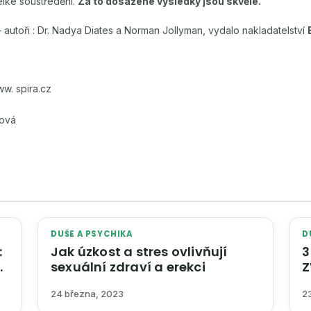
lké soustředění.
Za to dosažené výsledky jsou skvělé.
 autoři : Dr. Nadya Diates a Norman Jollyman, vydalo nakladatelství
ww. spira.cz
lová
DUŠE A PSYCHIKA
D
:
Jak úzkost a stres ovlivňují
3 
sexuální zdraví a erekci
Z
D
24 března, 2023
2