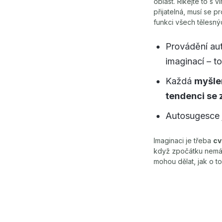
oblast. Říkejte to s
přijatelná, musí se 
funkci všech tělesn
Provádění au
imaginací – to
Každá
myšle
tendenci se 
Autosugesce 
Imaginaci je třeba
cv
když zpočátku nemáte
mohou dělat, jak o t