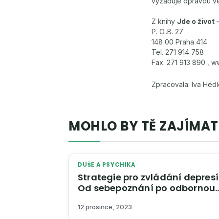
vyžaduje opravdu ve
Z knihy
Jde o život
–
P. O..B. 27
148 00 Praha 414
Tel. 271 914 758
Fax: 271 913 890 , w
Zpracovala: Iva Héd
MOHLO BY TĚ ZAJÍMAT
DUŠE A PSYCHIKA
Strategie pro zvládání depresí
Od sebepoznání po odbornou
péči
12 prosince, 2023