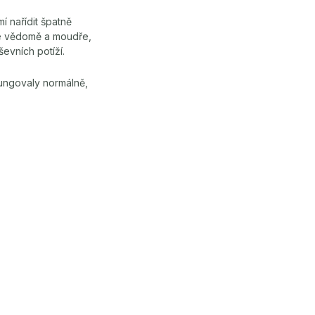
 nařídit špatně
me vědomě a moudře,
evních potíží.
fungovaly normálně,