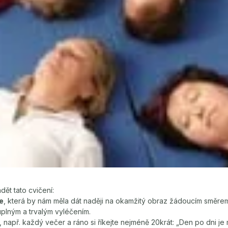
ět tato cvičení:
e
, která by nám měla dát naději na okamžitý obraz žádoucím směrem 
plným a trvalým vyléčením.
, např. každý večer a ráno si říkejte nejméně 20krát: „Den po dni je