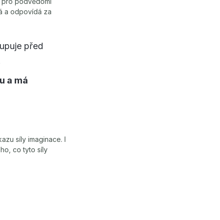
la pro podvědomí
ká a odpovídá za
tupuje před
.
u a má
zu síly imaginace. I
o, co tyto síly