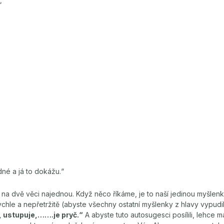
“
adné a já to dokážu.“
na dvě věci najednou. Když něco říkáme, je to naší jedinou myšlenk
 rychle a nepřetržitě (abyste všechny ostatní myšlenky z hlavy vypudi
, ustupuje,…….je pryč.“
A abyste tuto autosugesci posílili, lehce m