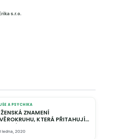
Erika s.r.o.
UŠE A PSYCHIKA
ŽENSKÁ ZNAMENÍ
VĚROKRUHU, KTERÁ PŘITAHUJÍ
AREBÁKY
3 ledna, 2020