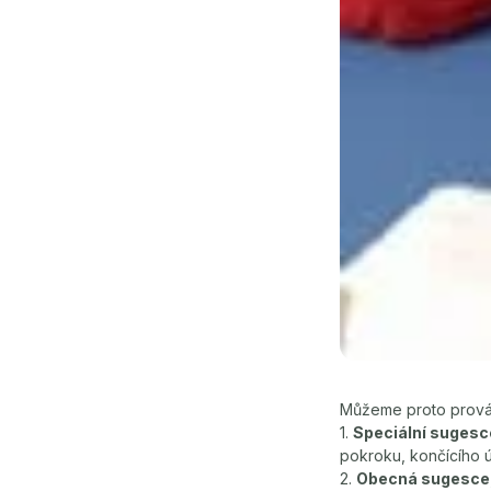
Můžeme proto provád
1.
Speciální sugesc
pokroku, končícího ú
2.
Obecná sugesce