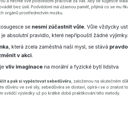
 vírou a nechte své podvědomí pracovat za Vás. Aby se sugesce sta
provádět bez úsilí. Podvědomí má úžasnou paměť, přijímá co se mu ří
ých orgánů prostřednictvím mozku.
tosugesce se
nesmí zúčastnit vůle
. Vůle vždycky us
 je absolutní pravidlo, které nepřipouští žádné výjimky
nka
, která zcela zaměstná naši mysl, se stává
pravdo
změnit v akci
.
je
vliv imaginace
na morální a fyzické bytí lidstva
ičit a pak si vypěstovat sebedůvěru
, založenou na skutečném důka
 důvěru ve své síly, sebedůvěra se dostaví, opírá-i se o znalost toh
om svědčí výsledky už po krátké době praktikování této metody.