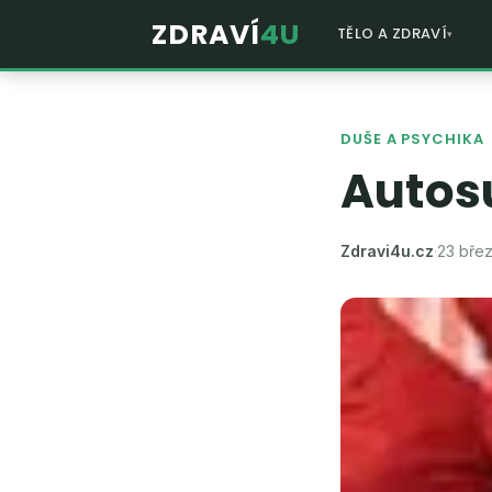
ZDRAVÍ
4U
TĚLO A ZDRAVÍ
DUŠE A PSYCHIKA
Autos
Zdravi4u.cz
·
23 bře