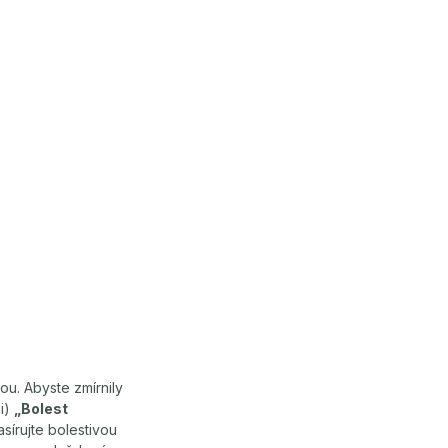
ou. Abyste zmírnily
li)
„Bolest
asírujte bolestivou