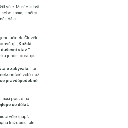
tí vůle. Musíte si být
m sebe sama, stačí si
nás dělají
 jeho účinek. Člověk
pravňují.
„Každá
 duševní stav.“
nku jenom posiluje.
tále zabývala.
I při
 nekonečně větší než
ka se pravděpodobně
e musí pouze na
jlépe co dělat.
mocí vůle (např.
tupná každému, ale