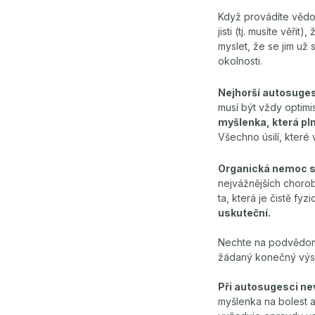
Když provádíte vědomo
jisti (tj. musíte věř
myslet, že se jim už
okolnosti.
Nejhorší autosuges
musí být vždy optimi
myšlenka, která pl
Všechno úsilí, které
Organická nemoc se
nejvážnějších choro
ta, která je čistě fyz
uskuteční.
Nechte na podvědomí
žádaný konečný výs
Při autosugesci nev
myšlenka na bolest 