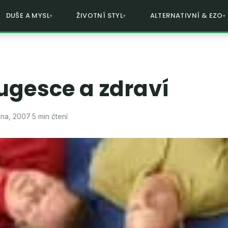
DUŠE A MYSL
ŽIVOTNÍ STYL
ALTERNATIVNÍ & EZO
ugesce a zdraví
zna, 2007
·
5 min čtení