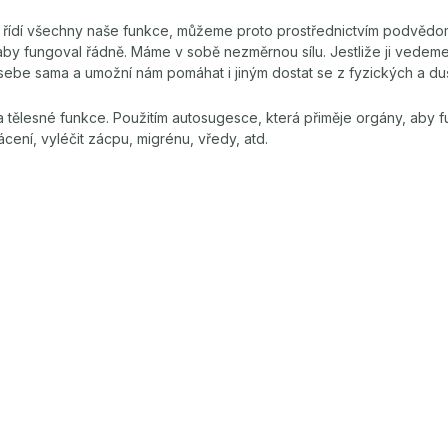
řídí všechny naše funkce, můžeme proto prostřednictvím podvědomí
 aby fungoval řádně. Máme v sobě nezměrnou sílu. Jestliže ji vede
sebe sama a umožní nám pomáhat i jiným dostat se z fyzických a duš
 tělesné funkce. Použitím autosugesce, která přiměje orgány, aby 
cení, vyléčit zácpu, migrénu, vředy, atd.