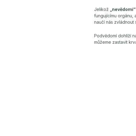
Jelikož
„nevědomí“
fungujícímu orgánu,
naučí nás zvládnout 
Podvědomí dohlíží na
můžeme zastavit krvá