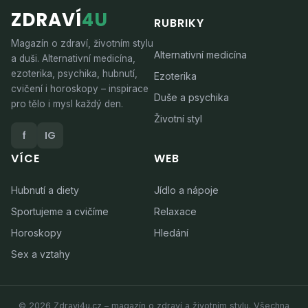
ZDRAVÍ
4U
RUBRIKY
Magazín o zdraví, životním stylu
Alternativní medicína
a duši. Alternativní medicína,
ezoterika, psychika, hubnutí,
Ezoterika
cvičení i horoskopy – inspirace
Duše a psychika
pro tělo i mysl každý den.
Životní styl
f
IG
VÍCE
WEB
Hubnutí a diety
Jídlo a nápoje
Sportujeme a cvičíme
Relaxace
Horoskopy
Hledání
Sex a vztahy
© 2026 Zdravi4u.cz – magazín o zdraví a životním stylu. Všechna