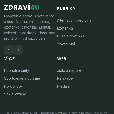
ZDRAVÍ
4U
RUBRIKY
Magazín o zdraví, životním stylu
Alternativní medicína
a duši. Alternativní medicína,
ezoterika, psychika, hubnutí,
Ezoterika
cvičení i horoskopy – inspirace
Duše a psychika
pro tělo i mysl každý den.
Životní styl
f
IG
VÍCE
WEB
Hubnutí a diety
Jídlo a nápoje
Sportujeme a cvičíme
Relaxace
Horoskopy
Hledání
Sex a vztahy
© 2026 Zdravi4u.cz – magazín o zdraví a životním stylu. Všechna