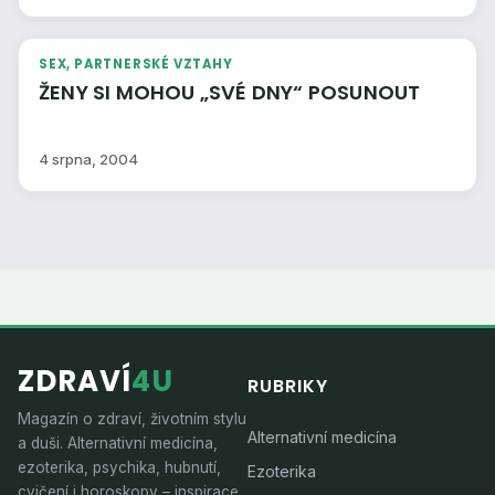
SEX, PARTNERSKÉ VZTAHY
ŽENY SI MOHOU „SVÉ DNY“ POSUNOUT
4 srpna, 2004
ZDRAVÍ
4U
RUBRIKY
Magazín o zdraví, životním stylu
Alternativní medicína
a duši. Alternativní medicína,
ezoterika, psychika, hubnutí,
Ezoterika
cvičení i horoskopy – inspirace