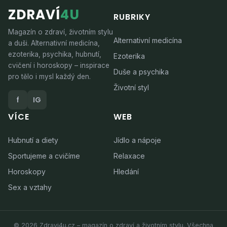
ZDRAVÍ
4U
RUBRIKY
Magazín o zdraví, životním stylu
Alternativní medicína
a duši. Alternativní medicína,
ezoterika, psychika, hubnutí,
Ezoterika
cvičení i horoskopy – inspirace
Duše a psychika
pro tělo i mysl každý den.
Životní styl
f
IG
VÍCE
WEB
Hubnutí a diety
Jídlo a nápoje
Sportujeme a cvičíme
Relaxace
Horoskopy
Hledání
Sex a vztahy
© 2026 Zdravi4u.cz – magazín o zdraví a životním stylu. Všechna