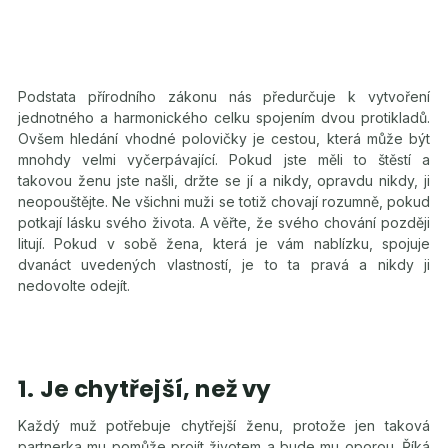
Podstata přírodního zákonu nás předurčuje k vytvoření
jednotného a harmonického celku spojením dvou protikladů.
Ovšem hledání vhodné polovičky je cestou, která může být
mnohdy velmi vyčerpávající. Pokud jste měli to štěstí a
takovou ženu jste našli, držte se jí a nikdy, opravdu nikdy, ji
neopouštějte. Ne všichni muži se totiž chovají rozumně, pokud
potkají lásku svého života. A věřte, že svého chování později
litují. Pokud v sobě žena, která je vám nablízku, spojuje
dvanáct uvedených vlastností, je to ta pravá a nikdy ji
nedovolte odejít.
1. Je chytřejší, než vy
Každý muž potřebuje chytřejší ženu, protože jen taková
partnerka mu pomůže projít životem a bude mu oporou. Říká