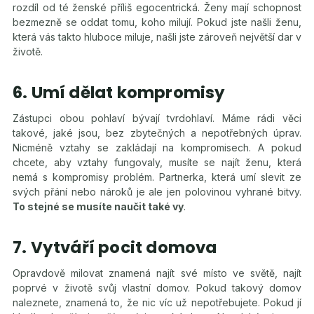
rozdíl od té ženské příliš egocentrická. Ženy mají schopnost
bezmezně se oddat tomu, koho milují. Pokud jste našli ženu,
která vás takto hluboce miluje, našli jste zároveň největší dar v
životě.
6. Umí dělat kompromisy
Zástupci obou pohlaví bývají tvrdohlaví. Máme rádi věci
takové, jaké jsou, bez zbytečných a nepotřebných úprav.
Nicméně vztahy se zakládají na kompromisech. A pokud
chcete, aby vztahy fungovaly, musíte se najít ženu, která
nemá s kompromisy problém. Partnerka, která umí slevit ze
svých přání nebo nároků je ale jen polovinou vyhrané bitvy.
To stejné se musíte naučit také vy
.
7. Vytváří pocit domova
Opravdově milovat znamená najít své místo ve světě, najít
poprvé v životě svůj vlastní domov. Pokud takový domov
naleznete, znamená to, že nic víc už nepotřebujete. Pokud jí