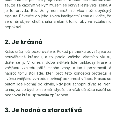
se, že za každým velkým mužem se skrývá ještě větší žena. A
je to pravda. Bez ženy není muž nic více než obyčejný
egoista. Přiveďte do jeho života inteligentní ženu a uvidíte, že
se u něj objeví chuť, snaha a elán k tomu, aby ve vztahu nic
nepokazil.
2. Je krásná
Krásu určují oči pozorovatele. Pokud partnerku považujete za
neuvěřitelně krásnou, a to podle vašeho vlastního vkusu,
držte se jí. V dnešní době někteří lidé přikládají kráse a
vnějšímu vzhledu příliš mnoho váhy, a tím i pozornosti. A
naproti tomu stojí lidé, kteří proti této koncepci protestují a
svému vnějšímu vzhledu nevěnují pozornost vůbec. Krásou se
přitom lidé kochají od chvíle, kdy jsou schopni dívat se. Není
to nic, za co bychom se měli stydět. Je však důležité naučit se
oceňovat krásu správným způsobem.
3. Je hodná a starostlivá