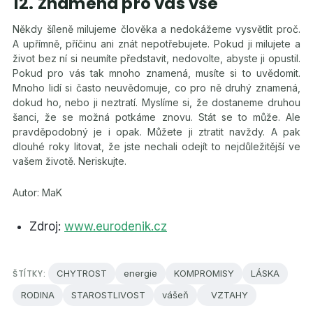
12. Znamená pro vás vše
Někdy šíleně milujeme člověka a nedokážeme vysvětlit proč.
A upřímně, příčinu ani znát nepotřebujete. Pokud ji milujete a
život bez ní si neumíte představit, nedovolte, abyste ji opustil.
Pokud pro vás tak mnoho znamená, musíte si to uvědomit.
Mnoho lidí si často neuvědomuje, co pro ně druhý znamená,
dokud ho, nebo ji neztratí. Myslíme si, že dostaneme druhou
šanci, že se možná potkáme znovu. Stát se to může. Ale
pravděpodobný je i opak. Můžete ji ztratit navždy. A pak
dlouhé roky litovat, že jste nechali odejít to nejdůležitější ve
vašem životě. Neriskujte.
Autor: MaK
Zdroj:
www.eurodenik.cz
ŠTÍTKY:
CHYTROST
energie
KOMPROMISY
LÁSKA
RODINA
STAROSTLIVOST
vášeň
VZTAHY