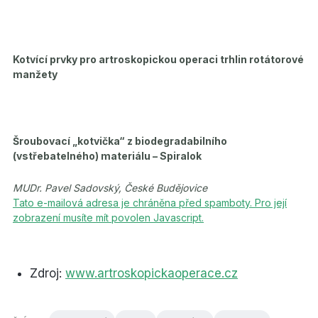
Kotvící prvky pro artroskopickou operaci trhlin rotátorové
manžety
Šroubovací „kotvička“ z biodegradabilního
(vstřebatelného) materiálu – Spiralok
MUDr. Pavel Sadovský, České Budějovice
Tato e-mailová adresa je chráněna před spamboty. Pro její
zobrazení musíte mít povolen Javascript.
Zdroj:
www.artroskopickaoperace.cz