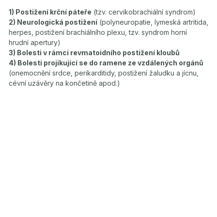
1) Postižení krční páteře
(tzv. cervikobrachiální syndrom)
2) Neurologická postižení
(polyneuropatie, lymeská artritida,
herpes, postižení brachiálního plexu, tzv. syndrom horní
hrudní apertury)
3) Bolesti v rámci revmatoidního postižení kloubů
4) Bolesti projikující se do ramene ze vzdálených orgánů
(onemocnění srdce, perikarditidy, postižení žaludku a jícnu,
cévní uzávěry na končetině apod.)