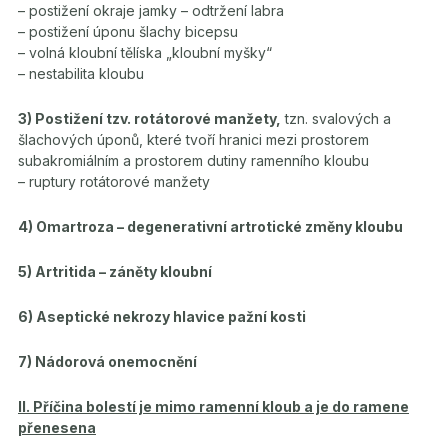
– postižení okraje jamky – odtržení labra
– postižení úponu šlachy bicepsu
– volná kloubní tělíska „kloubní myšky“
– nestabilita kloubu
3) Postižení tzv. rotátorové manžety,
tzn. svalových a
šlachových úponů, které tvoří hranici mezi prostorem
subakromiálním a prostorem dutiny ramenního kloubu
– ruptury rotátorové manžety
4) Omartroza – degenerativní artrotické změny kloubu
5) Artritida – záněty kloubní
6) Aseptické nekrozy hlavice pažní kosti
7) Nádorová onemocnění
II. Příčina bolestí je mimo ramenní kloub a je do ramene
přenesena