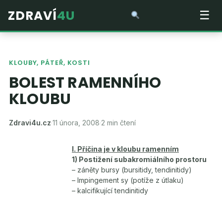
ZDRAVÍ
4U
☰
KLOUBY, PÁTEŘ, KOSTI
BOLEST RAMENNÍHO
KLOUBU
Zdravi4u.cz
·
11 února, 2008
·
2 min čtení
I. Příčina je v kloubu ramenním
1) Postižení subakromiálního prostoru
– záněty bursy (bursitidy, tendinitidy)
– Impingement sy (potíže z útlaku)
– kalcifikující tendinitidy