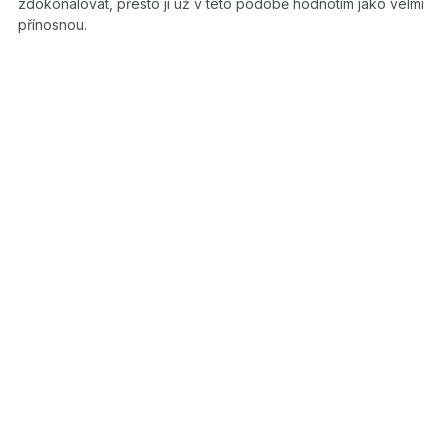
zdokonalovat, přesto ji už v této podobě hodnotím jako velmi
přínosnou.