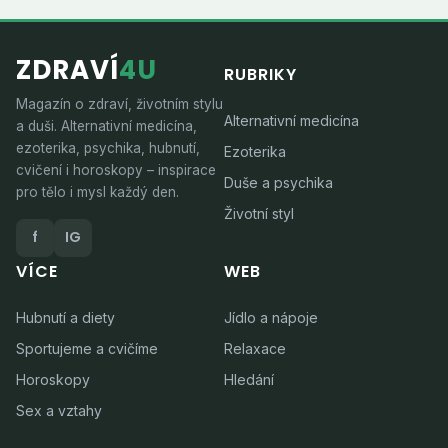
ZDRAVÍ
4U
RUBRIKY
Magazín o zdraví, životním stylu
Alternativní medicína
a duši. Alternativní medicína,
ezoterika, psychika, hubnutí,
Ezoterika
cvičení i horoskopy – inspirace
Duše a psychika
pro tělo i mysl každý den.
Životní styl
f
IG
VÍCE
WEB
Hubnutí a diety
Jídlo a nápoje
Sportujeme a cvičíme
Relaxace
Horoskopy
Hledání
Sex a vztahy