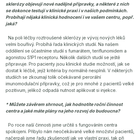
sklerózy objevují nové nadějné přípravky, a některé z nich
se dokonce testují v klinické praxi i v našich podmínkách.
Probíhají nějaká klinická hodnocení i ve vašem centru, popř.
jaká?
Na poli léčby
roztroušené sklerózy je vývoj nových léků
velmi bouřlivý. Probíhá řada klinických studií. Na našem
oddělení se účastníme studií s fumarátem, teriflunomidem a
agonistou S1P1 receptoru. Několik dalších studií se ještě
připravuje. Pro pacienty jsou klinické studie možností, jak se
dostat k léčbě, jejíž kritéria by normálně nesplnili. V některých
studiích se zkoumají tolik očekávané perorální
imunomodulační přípravky, což je pro mnohé z pacientů velké
pozitivum, jelikož odpadá nutnost aplikovat si injekce.
* Můžete závěrem shrnout, jak hodnotíte roční činnost
centra a jaké máte plány na jeho rozvoj do budoucna?
Po roce naší činnosti jsme určitě s fungováním centra
spokojeni. Přibylo nám neočekávaně velké množství pacientů,
načerpali jsme řadu zkušeností jak ve vlastní praxi, tak při