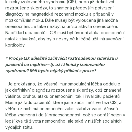
klinicky izolovaného syndromu (CIS), nebo již definitivní
roztroušené sklerózy, to znamená především potvrzení
diagnózy na magnetické rezonanci mozku a případně v
mozkomíšním moku. Dále musejí být vyloučena jiná možná
onemocnění. Je také nezbytná určitá aktivita onemocnění.
Například u pacientů s CIS musí být úvodní ataka onemocnění
natolik závažná, aby bylo nezbytné k léčbě užít intravenózní
kortikoidy.
* Proč je tak důležité začít léčit
roztroušenou sklerózu u
pacientů co nejdříve – tj. už i klinicky izolovaného
syndromu? Měl byste nějaký příklad z praxe?
Je prokázáno, že včasná imunomodulační léčba oddaluje
jak definitivní diagnózu
roztroušené sklerózy, což znamená
většinou druhou ataku onemocnění, tak i invaliditu pacientů.
Máme již řadu pacientů, které jsme začali léčit ve fázi CIS, a
většina z nich má onemocnění zatím stabilizované. Včasná
léčba znamená i delší práceschopnost, což se odráží nejen v
lepší kvalitě života nemocného, ale také v nižších sociálních
výdajích státu.