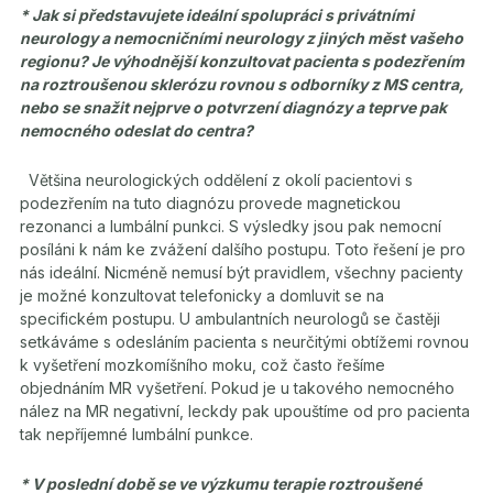
* Jak si představujete ideální spolupráci s privátními
neurology a nemocničními neurology z jiných měst vašeho
regionu? Je výhodnější konzultovat pacienta s podezřením
na
roztroušenou sklerózu rovnou s odborníky z MS centra,
nebo se snažit nejprve o potvrzení diagnózy a teprve pak
nemocného odeslat do centra?
Většina neurologických oddělení z okolí pacientovi s
podezřením na tuto diagnózu provede magnetickou
rezonanci a lumbální punkci. S výsledky jsou pak nemocní
posíláni k nám ke zvážení dalšího postupu. Toto řešení je pro
nás ideální. Nicméně nemusí být pravidlem, všechny pacienty
je možné konzultovat telefonicky a domluvit se na
specifickém postupu. U ambulantních neurologů se častěji
setkáváme s odesláním pacienta s neurčitými obtížemi rovnou
k vyšetření mozkomíšního moku, což často řešíme
objednáním MR vyšetření. Pokud je u takového nemocného
nález na MR negativní, leckdy pak upouštíme od pro pacienta
tak nepříjemné lumbální punkce.
* V poslední době se ve výzkumu terapie
roztroušené