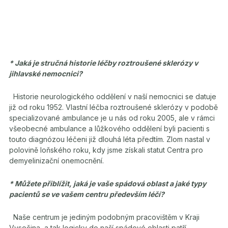
* Jaká je stručná historie léčby
roztroušené sklerózy v
jihlavské nemocnici?
Historie neurologického oddělení v naší nemocnici se datuje
již od roku 1952. Vlastní léčba
roztroušené sklerózy v podobě
specializované ambulance je u nás od roku 2005, ale v rámci
všeobecné ambulance a lůžkového oddělení byli pacienti s
touto diagnózou léčeni již dlouhá léta předtím. Zlom nastal v
polovině loňského roku, kdy jsme získali statut Centra pro
demyelinizační onemocnění.
* Můžete přiblížit, jaká je vaše spádová oblast a jaké typy
pacientů se ve vašem centru především léčí?
Naše centrum je jediným podobným pracovištěm v Kraji
Vysočina, a tak logicky do naší spádové oblasti patří