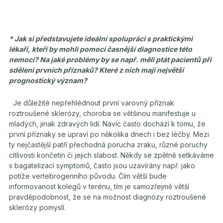
* Jak si představujete ideální spolupráci s praktickými
lékaři, kteří by mohli pomoci časnější diagnostice této
nemoci? Na jaké problémy by se např. měli ptát pacientů při
sdělení prvních příznaků? Které z nich mají největší
prognostický význam?
Je důležité nepřehlédnout první varovný příznak
roztroušené sklerózy, choroba se většinou manifestuje u
mladých, jinak zdravých lidí. Navíc často dochází k tomu, že
první příznaky se upraví po několika dnech i bez léčby. Mezi
ty nejčastější patří přechodná porucha zraku, různé poruchy
citlivosti končetin či jejich slabost. Někdy se zpětně setkáváme
s bagatelizací symptomů, často jsou uzavírány např. jako
potíže vertebrogenního původu. Čím větší bude
informovanost kolegů v terénu, tím je samozřejmě větší
pravděpodobnost, že se na možnost diagnózy roztroušené
sklerózy pomyslí.