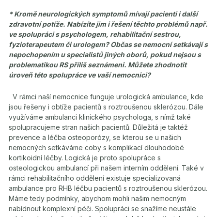
* Kromě neurologických symptomů mívají pacienti i další
zdravotní potíže. Nabízíte jim i řešení těchto problémů např.
ve spolupráci s psychologem, rehabilitační sestrou,
fyzioterapeutem či urologem? Občas se nemocní setkávají s
nepochopením u specialistů jiných oborů, pokud nejsou s
problematikou RS příliš seznámeni. Můžete zhodnotit
úroveň této spolupráce ve vaší nemocnici?
V rámci naší nemocnice funguje urologická ambulance, kde
jsou řešeny i obtíže pacientů s
roztroušenou sklerózou. Dále
využíváme ambulanci klinického psychologa, s nímž také
spolupracujeme stran našich pacientů. Důležitá je taktéž
prevence a léčba osteoporózy, se kterou se u našich
nemocných setkáváme coby s komplikací dlouhodobé
kortikoidní léčby. Logická je proto spolupráce s
osteologickou ambulancí při našem interním oddělení. Také v
rámci rehabilitačního oddělení existuje specializovaná
ambulance pro RHB léčbu pacientů s roztroušenou sklerózou.
Máme tedy podmínky, abychom mohli našim nemocným
nabídnout komplexní péči. Spolupráci se snažíme neustále