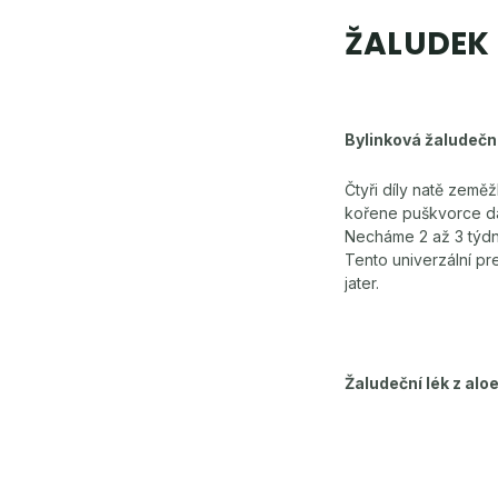
ŽALUDEK
Bylinková žaludečn
Čtyři díly natě země
kořene puškvorce dá
Necháme 2 až 3 týdn
Tento univerzální pr
jater.
Žaludeční lék z alo