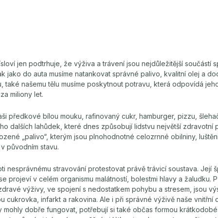
loví jen podtrhuje, že výživa a trávení jsou nejdůležitější součástí
k jako do auta musíme natankovat správné palivo, kvalitní olej a do
 také našemu tělu musíme poskytnout potravu, která odpovídá jeho
za miliony let.
aši předkové bílou mouku, rafinovaný cukr, hamburger, pizzu, šleh
o dalších lahůdek, které dnes způsobují lidstvu největší zdravotní p
rozené „palivo“, kterým jsou plnohodnotné celozrnné obilniny, luštěn
y v původním stavu.
ti nesprávnému stravování protestovat právě trávicí soustava. Její
e projeví v celém organismu malátností, bolestmi hlavy a žaludku. Př
dravé výživy, ve spojení s nedostatkem pohybu a stresem, jsou v
u cukrovka, infarkt a rakovina. Ale i při správné výživě naše vnitřn
y mohly dobře fungovat, potřebují si také občas formou krátkodob