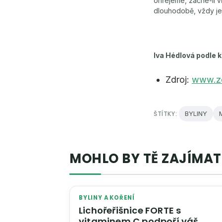
ohřejeme, začne-li v
dlouhodobě, vždy jen
Iva Hédlová podle 
Zdroj:
www.zd
ŠTÍTKY:
BYLINY
MOHLO BY TĚ ZAJÍMAT
BYLINY A KOŘENÍ
Lichořeřišnice FORTE s
vitaminem C podpoří váš