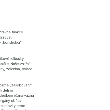
 správné funkce
držovat
 „konstrukci“
ačkové zákusky,
otíže. Naše vnitřní
iny, zelenina, ovoce
 špatné „zásobování“
i delším
ýsledkem různá vážná
í orgány občas
é hladovky nebo