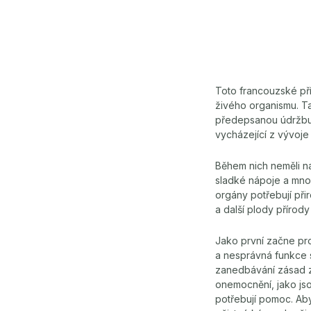
Toto francouzské přís
živého organismu. Ta
předepsanou údržbu,
vycházející z vývoje 
Během nich neměli n
sladké nápoje a mnoh
orgány potřebují při
a další plody přírod
Jako první začne pro
a nesprávná funkce s
zanedbávání zásad z
onemocnění, jako jso
potřebují pomoc. Ab