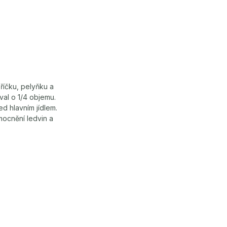
říčku, pelyňku a
al o 1/4 objemu.
d hlavním jídlem.
mocnění ledvin a