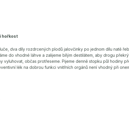
í hořkost
žluče, dva díly rozdrcených plodů jalovčinky po jednom dílu natě řeb
me do vhodné láhve a zalijeme bílým destilátem, aby drogu překrýv
y vyluhovat, občas protřeseme. Pijeme denně stopku půl hodiny pře
eventivní lék na dobrou funkci vnitřních orgánů není vhodný při one
e