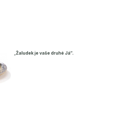
„
Žaludek je vaše druhé Já“.