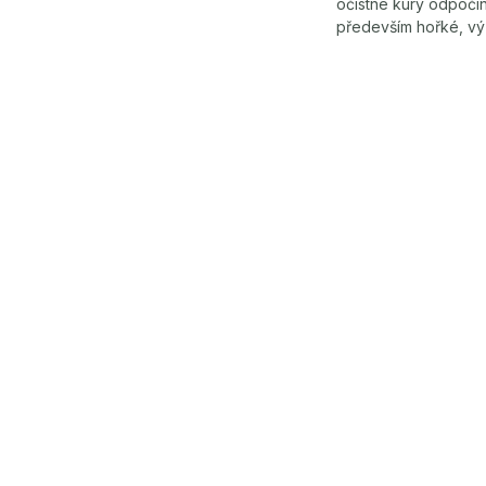
očistné kúry odpočin
především hořké, výz