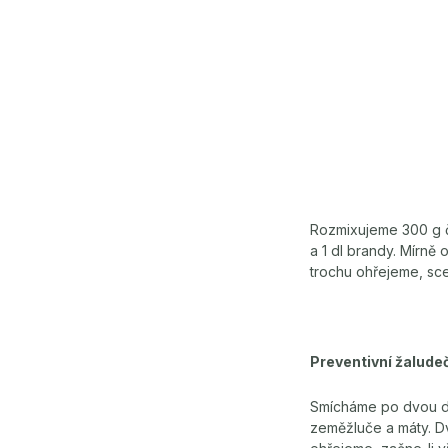
Rozmixujeme 300 g č
a 1 dl brandy. Mírn
trochu ohřejeme, sce
Preventivní žaludeč
Smícháme po dvou díl
zeměžluče a máty. D