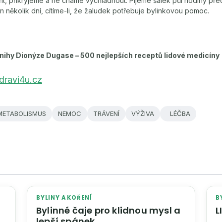
řít, přikryjeme a ne cháme vychladnout. Pijeme šálek půl hodiny před
 několik dní, cítíme-li, že žaludek potřebuje bylinkovou pomoc.
knihy Dionýze Dugase – 500 nejlepších receptů lidové medicíny
ravi4u.cz
METABOLISMUS
NEMOC
TRÁVENÍ
VÝŽIVA
LÉČBA
BYLINY A KOŘENÍ
B
Bylinné čaje pro klidnou mysl a
lepší spánek