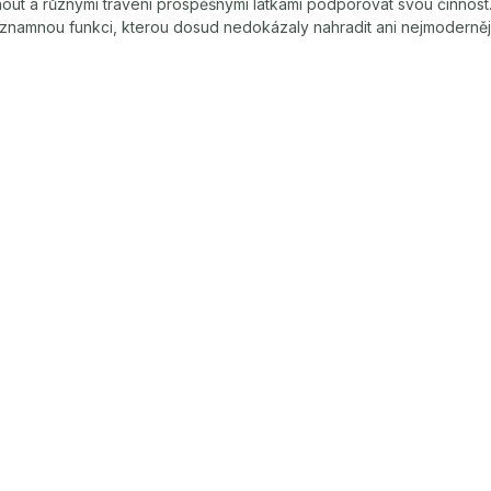
out a různými trávení prospěšnými látkami podporovat svou činnost.
namnou funkci, kterou dosud nedokázaly nahradit ani nejmodernější