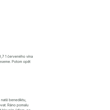
0,7 1 červeného vína
řeseme. Potom opět
 natě benediktu,
ovat. Ráno pomalu