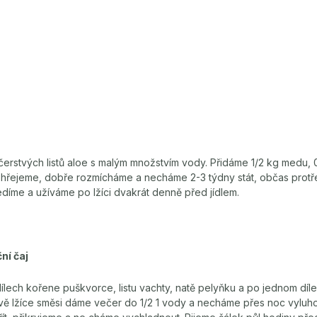
erstvých listů aloe s malým množstvím vody. Přidáme 1/2 kg medu, 
ě ohřejeme, dobře rozmícháme a necháme 2-3 týdny stát, občas prot
díme a užíváme po lžíci dvakrát denně před jídlem.
ní čaj
ech kořene puškvorce, listu vachty, natě pelyňku a po jednom díle
vě lžíce směsi dáme večer do 1/2 1 vody a necháme přes noc vyluh