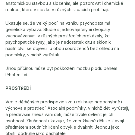
anatomickou stavbou a složením, ale pozorovat i chemické
reakce, které v mozku v různých situacích probíhají.
Ukazuje se, že velký podíl na vzniku psychopata má
genetická výbava. Studie s jednovaječnými dvojčaty
vychovávanými v různých prostředích prokázaly, že
psychopatické rysy, jako je nedostatek citu a sklon k
násilnictví, se objevují u obou sourozenců bez ohledu na
podmínky, v nichž vyrůstali.
Jinou příčinou může být poškození mozku plodu během
těhotenství.
PROSTŘEDÍ
Vedle dědičných predispozic svou roli hraje nepochybně i
výchova a prostředí. Asociální podmínky, v nichž děti vyrůstají,
a především zneužívání dětí, může trvale ovlivnit jejich
osobnost. Zkušenost ukazuje, že zneužívané děti se stávají
předmětem soudních líčení obvykle dvakrát. Jednou jako
oběti, podruhé jako pachatelé.