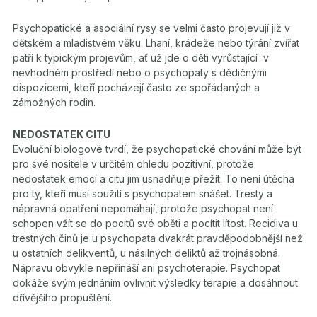
Psychopatické a asociální rysy se velmi často projevují již v
dětském a mladistvém věku. Lhaní, krádeže nebo týrání zvířat
patří k typickým projevům, ať už jde o děti vyrůstající v
nevhodném prostředí nebo o psychopaty s dědičnými
dispozicemi, kteří pocházejí často ze spořádaných a
zámožných rodin.
NEDOSTATEK CITU
Evoluční biologové tvrdí, že psychopatické chování může být
pro své nositele v určitém ohledu pozitivní, protože
nedostatek emocí a citu jim usnadňuje přežít. To není útěcha
pro ty, kteří musí soužití s psychopatem snášet. Tresty a
nápravná opatření nepomáhají, protože psychopat není
schopen vžít se do pocitů své oběti a pocítit lítost. Recidiva u
trestných činů je u psychopata dvakrát pravděpodobnější než
u ostatních delikventů, u násilných deliktů až trojnásobná.
Nápravu obvykle nepřináší ani psychoterapie. Psychopat
dokáže svým jednáním ovlivnit výsledky terapie a dosáhnout
dřívějšího propuštění.