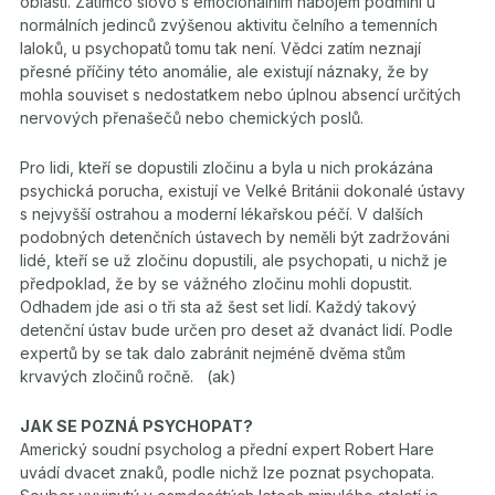
oblastí. Zatímco slovo s emocionálním nábojem podmíní u
normálních jedinců zvýšenou aktivitu čelního a temenních
laloků, u psychopatů tomu tak není. Vědci zatím neznají
přesné příčiny této anomálie, ale existují náznaky, že by
mohla souviset s nedostatkem nebo úplnou absencí určitých
nervových přenašečů nebo chemických poslů.
Pro lidi, kteří se dopustili zločinu a byla u nich prokázána
psychická porucha, existují ve Velké Británii dokonalé ústavy
s nejvyšší ostrahou a moderní lékařskou péčí. V dalších
podobných detenčních ústavech by neměli být zadržováni
lidé, kteří se už zločinu dopustili, ale psychopati, u nichž je
předpoklad, že by se vážného zločinu mohli dopustit.
Odhadem jde asi o tři sta až šest set lidí. Každý takový
detenční ústav bude určen pro deset až dvanáct lidí. Podle
expertů by se tak dalo zabránit nejméně dvěma stům
krvavých zločinů ročně. (ak)
JAK SE POZNÁ PSYCHOPAT?
Americký soudní psycholog a přední expert Robert Hare
uvádí dvacet znaků, podle nichž lze poznat psychopata.