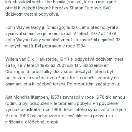
letech založil sektu The Family (rodina), kterou mimo jiné
přiměl k vraždě těhotné herečky Sharon Tateové. Svůj
doživotní trest si odpykává.
John Wayne Gacy jr. (Chicago, 1942). Jeho otec ho týral a
vysmíval se mu, že je homosexuál. V letech 1972 až 1978
John Wayne Gacy sexuálně zneužil a zavraždil nejméně 33
mladých mužů. Byl popraven v roce 1994.
Willem van Eijk (Harkstede, 1941) si odpykává doživotní trest
za to, že v letech 1993 až 2001 uškrtil v nizozemském
Groningen tři prostitutky. Již v sedmdesátých letech byl
odsouzen za vraždu dvou žen k trestu odnětí svobody na
osmnáct let a k léčebné terapii. Po propuštění začal znovu.
Aalt Mondria (Kampen, 1957) zavraždil v roce 1978 tříčlennou
rodinu a byl odsouzen k léčebnému pobytu. Při povolené
vycházce uškrtil v roce 1996 desetiletého syna své přítelkyně.
V roce 1998 byl odsouzen k osmnáctiletému pobytu za
mřížemi a k léčebné terapii.