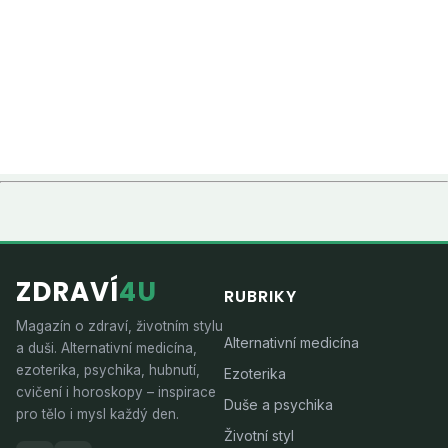
ZDRAVÍ
4U
RUBRIKY
Magazín o zdraví, životním stylu
Alternativní medicína
a duši. Alternativní medicína,
ezoterika, psychika, hubnutí,
Ezoterika
cvičení i horoskopy – inspirace
Duše a psychika
pro tělo i mysl každý den.
Životní styl