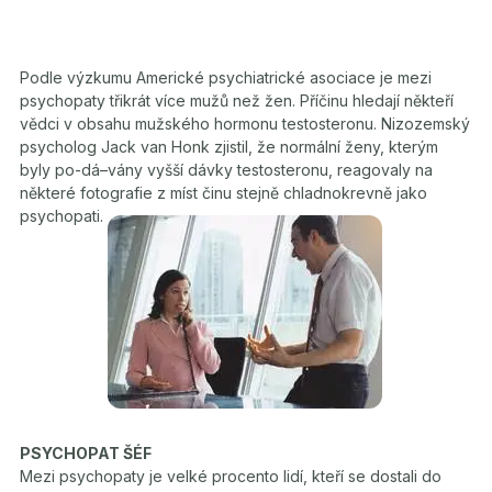
Podle výzkumu Americké psychiatrické asociace je mezi
psychopaty třikrát více mužů než žen. Příčinu hledají někteří
vědci v obsahu mužského hormonu testosteronu. Nizozemský
psycholog Jack van Honk zjistil, že normální ženy, kterým
byly po-dá–vány vyšší dávky testosteronu, reagovaly na
některé fotografie z míst činu stejně chladnokrevně jako
psychopati.
PSYCHOPAT ŠÉF
Mezi psychopaty je velké procento lidí, kteří se dostali do