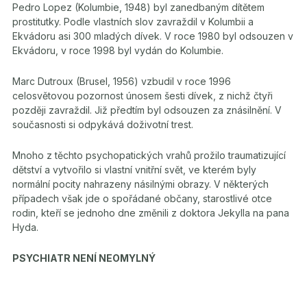
Pedro Lopez (Kolumbie, 1948) byl zanedbaným dítětem
prostitutky. Podle vlastních slov zavraždil v Kolumbii a
Ekvádoru asi 300 mladých dívek. V roce 1980 byl odsouzen v
Ekvádoru, v roce 1998 byl vydán do Kolumbie.
Marc Dutroux (Brusel, 1956) vzbudil v roce 1996
celosvětovou pozornost únosem šesti dívek, z nichž čtyři
později zavraždil. Již předtím byl odsouzen za znásilnění. V
současnosti si odpykává doživotní trest.
Mnoho z těchto psychopatických vrahů prožilo traumatizující
dětství a vytvořilo si vlastní vnitřní svět, ve kterém byly
normální pocity nahrazeny násilnými obrazy. V některých
případech však jde o spořádané občany, starostlivé otce
rodin, kteří se jednoho dne změnili z doktora Jekylla na pana
Hyda.
PSYCHIATR NENÍ NEOMYLNÝ