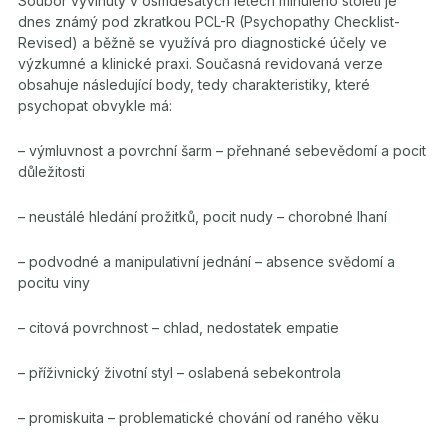
Soubor vyvinutý v osmdesátých letech minulého století je
dnes známý pod zkratkou PCL-R (Psychopathy Checklist-
Revised) a běžně se využívá pro diagnostické účely ve
výzkumné a klinické praxi. Současná revidovaná verze
obsahuje následující body, tedy charakteristiky, které
psychopat obvykle má:
– výmluvnost a povrchní šarm – přehnané sebevědomí a pocit
důležitosti
– neustálé hledání prožitků, pocit nudy – chorobné lhaní
– podvodné a manipulativní jednání – absence svědomí a
pocitu viny
– citová povrchnost – chlad, nedostatek empatie
– příživnický životní styl – oslabená sebekontrola
– promiskuita – problematické chování od raného věku