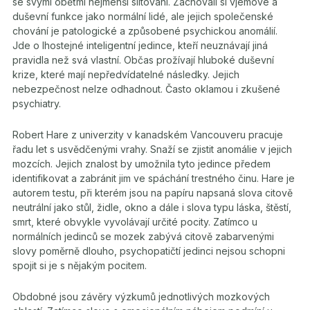
se svými oběťmi nejmenší slitování. Zachovali si vjemové a
duševní funkce jako normální lidé, ale jejich společenské
chování je patologické a způsobené psychickou anomálií.
Jde o lhostejné inteligentní jedince, kteří neuznávají jiná
pravidla než svá vlastní. Občas prožívají hluboké duševní
krize, které mají nepředvídatelné následky. Jejich
nebezpečnost nelze odhadnout. Často oklamou i zkušené
psychiatry.
Robert Hare z univerzity v kanadském Vancouveru pracuje
řadu let s usvědčenými vrahy. Snaží se zjistit anomálie v jejich
mozcích. Jejich znalost by umožnila tyto jedince předem
identifikovat a zabránit jim ve spáchání trestného činu. Hare je
autorem testu, při kterém jsou na papíru napsaná slova citově
neutrální jako stůl, židle, okno a dále i slova typu láska, štěstí,
smrt, které obvykle vyvolávají určité pocity. Zatímco u
normálních jedinců se mozek zabývá citově zabarvenými
slovy poměrně dlouho, psychopatičtí jedinci nejsou schopni
spojit si je s nějakým pocitem.
Obdobné jsou závěry výzkumů jednotlivých mozkových