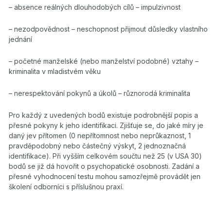
– absence reálných dlouhodobých cílů – impulzivnost
– nezodpovědnost – neschopnost přijmout důsledky vlastního
jednání
– početné manželské (nebo manželství podobné) vztahy –
kriminalita v mladistvém věku
– nerespektování pokynů a úkolů – různorodá kriminalita
Pro každý z uvedených bodů existuje podrobnější popis a
přesné pokyny k jeho identifikaci. Zjišťuje se, do jaké míry je
daný jev přítomen (0 nepřítomnost nebo neprůkaznost, 1
pravděpodobný nebo částečný výskyt, 2 jednoznačná
identifikace). Při vyšším celkovém součtu než 25 (v USA 30)
bodů se již dá hovořit o psychopatické osobnosti. Zadání a
přesné vyhodnocení testu mohou samozřejmě provádět jen
školení odborníci s příslušnou praxí.