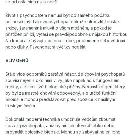
se od ostatních nijak neliší.
Život s psychopatem nemusí být od samého počátku
nesnesitelný. Takový psychopat dokáže okouzlit ženské
srdce, šaramantně mluvit o všem možném, a pokud je
přistižen při lži, vytasí se pravděpodobně s nějakou historkou.
Na konci ale bývají zlomená srdce, podlomené sebevědomí
nebo dluhy. Psychopat si výčitky nedělá.
VLIV GENŮ
Stále více odborníků zastává názor, že chování psychopatů
souvisí nejen s okolními vlivy jako například s fungováním
rodiny, ale má i své biologické příčiny. Neexistuje gen, který
by byl za trestné chování odpovědný, ale určité funkční
anomálie mohou představovat predispozice k násilným
trestným činům.
Dokonalá moderní technika umožňuje vědcům zkoumat
mozek psychopata, aniž by museli otevírat lebku nebo
provádět bolestivé biopsie. Mohou se zabývat nejen jeho