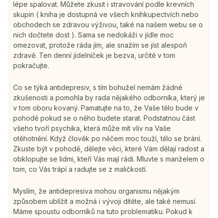
lépe spalovat. Můžete zkusit i stravování podle krevních
skupin ( kniha je dostupná ve všech knihkupectvích nebo
obchodech se zdravou výživou, také na našem webu se o
nich dočtete dost ). Sama se nedokáži v jídle moc
omezovat, protože ráda jím, ale snažím se jíst alespoň
zdravě. Ten denní jídelníček je bezva, určitě v tom
pokračujte.
Co se týká antidepresiv, s tím bohužel nemám žádné
zkušenosti a pomohla by rada nějakého odborníka, který je
v tom oboru kovaný. Pamatujte na to, že Vaše tělo bude v
pohodě pokud se o něho budete starat. Podstatnou část
všeho tvoří psychika, která může mít vliv na Vaše
otěhotnění. Když člověk po něčem moc touží, tělo se brání.
Zkuste být v pohodě, dělejte věci, které Vám dělají radost a
obklopujte se lidmi, kteří Vás mají rádi. Mluvte s manželem o
tom, co Vás trápí a radujte se z maličkostí.
Myslím, že antidepresiva mohou organismu nějakým
způsobem ublížit a možná i vývoji dítěte, ale také nemusí.
Máme spoustu odborníků na tuto problematiku. Pokud k