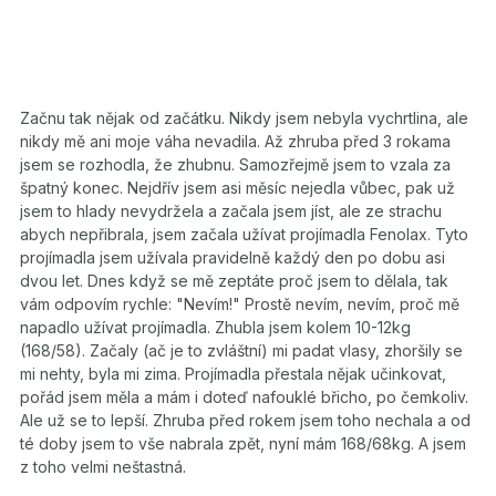
Začnu tak nějak od začátku. Nikdy jsem nebyla vychrtlina, ale
nikdy mě ani moje váha nevadila. Až zhruba před 3 rokama
jsem se rozhodla, že zhubnu. Samozřejmě jsem to vzala za
špatný konec. Nejdřív jsem asi měsíc nejedla vůbec, pak už
jsem to hlady nevydržela a začala jsem jíst, ale ze strachu
abych nepřibrala, jsem začala užívat projímadla Fenolax. Tyto
projímadla jsem užívala pravidelně každý den po dobu asi
dvou let. Dnes když se mě zeptáte proč jsem to dělala, tak
vám odpovím rychle: "Nevím!" Prostě nevím, nevím, proč mě
napadlo užívat projímadla. Zhubla jsem kolem 10-12kg
(168/58). Začaly (ač je to zvláštní) mi padat vlasy, zhoršily se
mi nehty, byla mi zima. Projímadla přestala nějak učinkovat,
pořád jsem měla a mám i doteď nafouklé břicho, po čemkoliv.
Ale už se to lepší. Zhruba před rokem jsem toho nechala a od
té doby jsem to vše nabrala zpět, nyní mám 168/68kg. A jsem
z toho velmi neštastná.