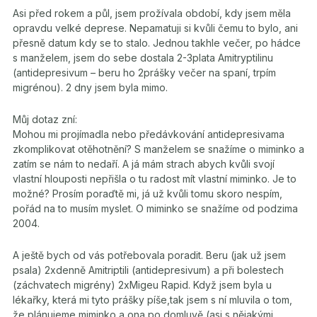
Asi před rokem a půl, jsem prožívala období, kdy jsem měla
opravdu velké deprese. Nepamatuji si kvůli čemu to bylo, ani
přesně datum kdy se to stalo. Jednou takhle večer, po hádce
s manželem, jsem do sebe dostala 2-3plata Amitryptilinu
(antidepresivum – beru ho 2prášky večer na spaní, trpím
migrénou). 2 dny jsem byla mimo.
Můj dotaz zní:
Mohou mi projímadla nebo předávkování antidepresivama
zkomplikovat otěhotnění? S manželem se snažíme o miminko a
zatím se nám to nedaří. A já mám strach abych kvůli svojí
vlastní hlouposti nepřišla o tu radost mít vlastní miminko. Je to
možné? Prosím poraďtě mi, já už kvůli tomu skoro nespím,
pořád na to musím myslet. O miminko se snažíme od podzima
2004.
A ještě bych od vás potřebovala poradit. Beru (jak už jsem
psala) 2xdenně Amitriptili (antidepresivum) a při bolestech
(záchvatech migrény) 2xMigeu Rapid. Když jsem byla u
lékařky, která mi tyto prášky píše,tak jsem s ní mluvila o tom,
že plánujeme miminko a ona po domluvě (asi s nějakými