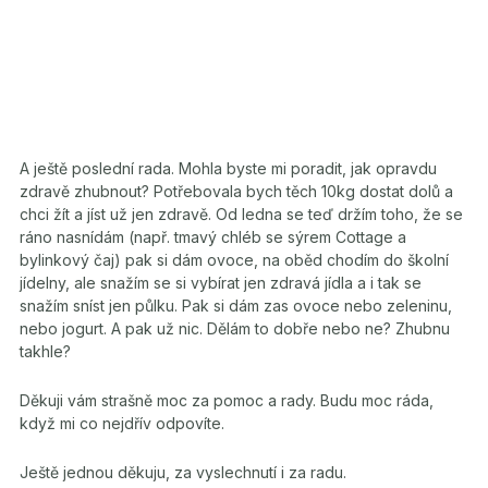
A ještě poslední rada. Mohla byste mi poradit, jak opravdu
zdravě zhubnout? Potřebovala bych těch 10kg dostat dolů a
chci žít a jíst už jen zdravě. Od ledna se teď držím toho, že se
ráno nasnídám (např. tmavý chléb se sýrem Cottage a
bylinkový čaj) pak si dám ovoce, na oběd chodím do školní
jídelny, ale snažím se si vybírat jen zdravá jídla a i tak se
snažím sníst jen půlku. Pak si dám zas ovoce nebo zeleninu,
nebo jogurt. A pak už nic. Dělám to dobře nebo ne? Zhubnu
takhle?
Děkuji vám strašně moc za pomoc a rady. Budu moc ráda,
když mi co nejdřív odpovíte.
Ještě jednou děkuju, za vyslechnutí i za radu.