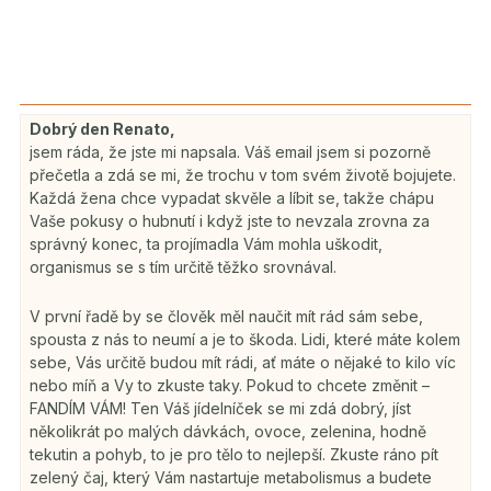
Dobrý den Renato,
jsem ráda, že jste mi napsala. Váš email jsem si pozorně
přečetla a zdá se mi, že trochu v tom svém životě bojujete.
Každá žena chce vypadat skvěle a líbit se, takže chápu
Vaše pokusy o hubnutí i když jste to nevzala zrovna za
správný konec, ta projímadla Vám mohla uškodit,
organismus se s tím určitě těžko srovnával.
V první řadě by se člověk měl naučit mít rád sám sebe,
spousta z nás to neumí a je to škoda. Lidi, které máte kolem
sebe, Vás určitě budou mít rádi, ať máte o nějaké to kilo víc
nebo míň a Vy to zkuste taky. Pokud to chcete změnit –
FANDÍM VÁM! Ten Váš jídelníček se mi zdá dobrý, jíst
několikrát po malých dávkách, ovoce, zelenina, hodně
tekutin a pohyb, to je pro tělo to nejlepší. Zkuste ráno pít
zelený čaj, který Vám nastartuje metabolismus a budete