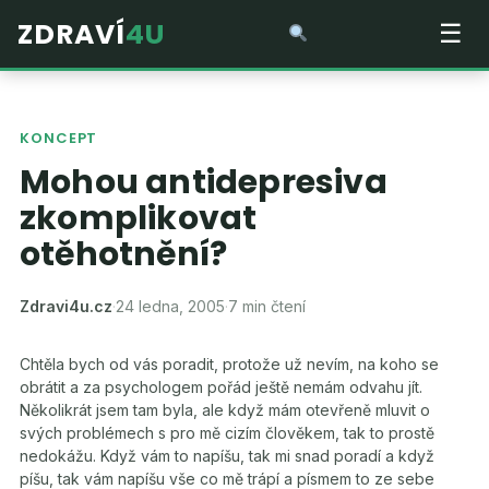
ZDRAVÍ
4U
☰
KONCEPT
Mohou antidepresiva
zkomplikovat
otěhotnění?
Zdravi4u.cz
·
24 ledna, 2005
·
7 min čtení
Chtěla bych od vás poradit, protože už nevím, na koho se
obrátit a za psychologem pořád ještě nemám odvahu jít.
Několikrát jsem tam byla, ale když mám otevřeně mluvit o
svých problémech s pro mě cizím člověkem, tak to prostě
nedokážu. Když vám to napíšu, tak mi snad poradí a když
píšu, tak vám napíšu vše co mě trápí a písmem to ze sebe