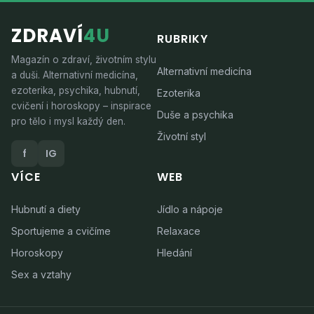
ZDRAVÍ
4U
RUBRIKY
Magazín o zdraví, životním stylu
Alternativní medicína
a duši. Alternativní medicína,
ezoterika, psychika, hubnutí,
Ezoterika
cvičení i horoskopy – inspirace
Duše a psychika
pro tělo i mysl každý den.
Životní styl
f
IG
VÍCE
WEB
Hubnutí a diety
Jídlo a nápoje
Sportujeme a cvičíme
Relaxace
Horoskopy
Hledání
Sex a vztahy