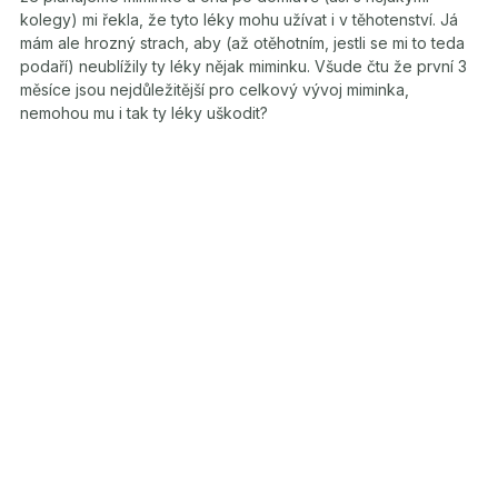
kolegy) mi řekla, že tyto léky mohu užívat i v těhotenství. Já
mám ale hrozný strach, aby (až otěhotním, jestli se mi to teda
podaří) neublížily ty léky nějak miminku. Všude čtu že první 3
měsíce jsou nejdůležitější pro celkový vývoj miminka,
nemohou mu i tak ty léky uškodit?