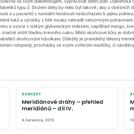
 společně se svým diabetologem, vypracovat dietní plán. Diabetická d
iabetiků typu 2. Složení diety by mělo být takové, aby u obézních d
nosti a u pacientů s normální hmotností nedocházelo k jejímu pokles
 méně tuků a výrobky z bílé mouky nahradit celozrnnými potravinami. D
ninu a ovoce s nízkým glykemickým indexem, například mango, švest
značně snížit hladinu krevního cukru. Místo skořicové kůry je dobr
diabetiků skořicovými tobolkami. Důležitý je pravidelný tělesný trén
o domácí rotopedy, procházky se svými zvířecími mazlíčky, či návštěv
KONCEPT
K
Meridiánové dráhy – přehled
M
meridiánů – díl IV.
m
9 července, 2013
13