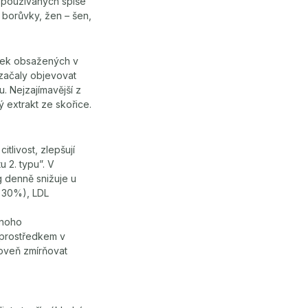
, používaných spíše
, borůvky, žen – šen,
átek obsažených v
 začaly objevovat
. Nejzajímavější z
 extrakt ze skořice.
tlivost, zlepšují
 2. typu”. V
g denně snižuje u
– 30%), LDL
mnoho
 prostředkem v
roveň zmírňovat