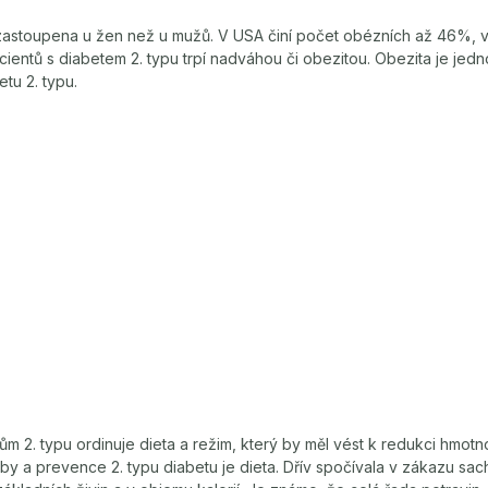
astoupena u žen než u mužů. V USA činí počet obézních až 46%, v 
ntů s diabetem 2. typu trpí nadváhou či obezitou. Obezita je jedno
tu 2. typu.
m 2. typu ordinuje dieta a režim, který by měl vést k redukci hmotnos
by a prevence 2. typu diabetu je dieta. Dřív spočívala v zákazu sach