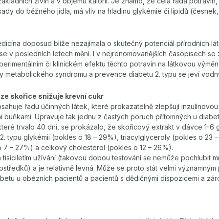
kladních živin a v objemu kalorií. Je známo, že celá řada potravin
sady do běžného jídla, má vliv na hladinu glykémie či lipidů (česnek
edicína doposud blíže nezajímala o skutečný potenciál přírodních l
 se v posledních letech mění. I v nejrenomovanějších časopisech se
perimentálním či klinickém efektu těchto potravin na látkovou výměnu
y metabolického syndromu a prevence diabetu 2. typu se jeví vodný
ze skořice snižuje krevní cukr
sahuje řadu účinných látek, které prokazatelně zlepšují inzulínovou ci
ími buňkami. Upravuje tak jednu z častých poruch přítomných u diabetu
 které trvalo 40 dní, se prokázalo, že skořicový extrakt v dávce 1-6 
2. typu glykémii (pokles o 18 – 29%), triacylglyceroly (pokles o 23 
o 7 – 27%) a celkový cholesterol (pokles o 12 – 26%).
 tisíciletím užívání (takovou dobou testování se nemůže pochlubit 
středků) a je relativně levná. Může se proto stát velmi významným
abetu u obézních pacientů a pacientů s dědičnými dispozicemi a zá