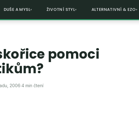
DUŠE A MYSL
ŽIVOTNÍ STYL
ALTERNATIVNÍ & EZO
skořice pomoci
tikům?
padu, 2006
·
4 min čtení