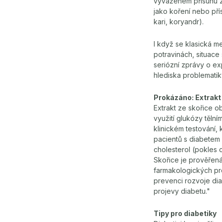
vyváženém přísunu zá
jako koření nebo pří
kari, koryandr).
I když se klasická m
potravinách, situace
seriózní zprávy o ex
hlediska problematik
Prokázáno: Extrakt 
Extrakt ze skořice ob
využití glukózy těln
klinickém testování,
pacientů s diabetem 
cholesterol (pokles 
Skořice je prověřená
farmakologických pro
prevenci rozvoje di
projevy diabetu."
Tipy pro diabetiky