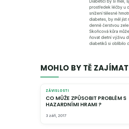
Diabetici by si měli,
prostředek léčby u d
snížení tělesné hmot
diabetes, by měl jíst
denně čerstvou zele
Skořicová kůra může 
ňovat dietní výživu 
diabetiků si oblíbil
MOHLO BY TĚ ZAJÍMAT
ZÁVISLOSTI
CO MŮŽE ZPŮSOBIT PROBLÉM S
HAZARDNÍMI HRAMI ?
3 září, 2017