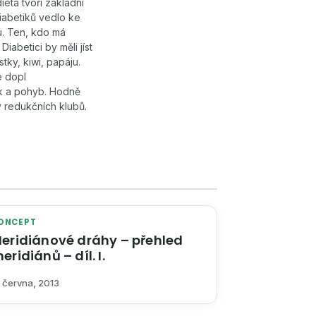
ieta tvoří základní
iabetiků vedlo ke
u. Ten, kdo má
iabetici by měli jíst
ky, kiwi, papáju.
é dopl
ink a pohyb. Hodně
y redukčních klubů.
ONCEPT
eridiánové dráhy – přehled
eridiánů – díl. I.
 června, 2013