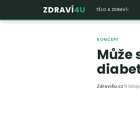
ZDRAVÍ
4U
TĚLO A ZDRAVÍ
KONCEPT
Může 
diabe
Zdravi4u.cz
·
9 listo