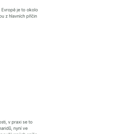
Evropě je to okolo
u z hlavních příčin
ti, v praxi se to
aridů, nyní ve