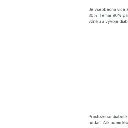
Je všeobecně více z
30%. Téměř 90% pacie
vzniku a vývoje diabe
Přestože se diabetiků
nedaří. Základem léč