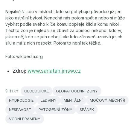
Nejsilnější jsou v místech, kde se pohybuje původce již jen
jako astrální bytost. Nenechá nás potom spát a nebo si může
vybírat podle svého klíče komu dopřeje klid a komu nikoli.
Těchto zón je nejlepší se zbavit za pomoci někoho, kdo ví,
jak na ně, kdo se jich nebojí, ale kdo zároveň uznává jejich
sílu a má z nich respekt. Potom to není tak těžké.
Foto: wikipedia.org
Zdroj:
www.sarlatan.jmsw.cz
ŠTÍTKY:
GEOLOGICKÉ
GEOPATOGENNÍ ZÓNY
HYDROLOGIE
LEDVINY
MENTÁLNÍ
MOČOVÝ MĚCHÝŘ
NESPAVOST
PATOGENNÍ ZÓNY
SPÁNEK
VODNÍ PRAMENY