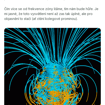
Čím více se od frekvence zóny lišíme, tím nám bude hůře. Je
mi jasné, že toto vysvětlení není až zas tak úplné, ale pro
objasnění to stačí (ať ctění kolegové prominou).