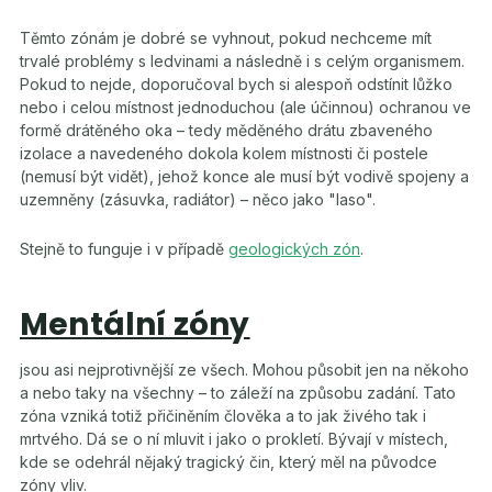
Těmto zónám je dobré se vyhnout, pokud nechceme mít
trvalé problémy s ledvinami a následně i s celým organismem.
Pokud to nejde, doporučoval bych si alespoň odstínit lůžko
nebo i celou místnost jednoduchou (ale účinnou) ochranou ve
formě drátěného oka – tedy měděného drátu zbaveného
izolace a navedeného dokola kolem místnosti či postele
(nemusí být vidět), jehož konce ale musí být vodivě spojeny a
uzemněny (zásuvka, radiátor) – něco jako "laso".
Stejně to funguje i v případě
geologických zón
.
Mentální zóny
jsou asi nejprotivnější ze všech. Mohou působit jen na někoho
a nebo taky na všechny – to záleží na způsobu zadání. Tato
zóna vzniká totiž přičiněním člověka a to jak živého tak i
mrtvého. Dá se o ní mluvit i jako o prokletí. Bývají v místech,
kde se odehrál nějaký tragický čin, který měl na původce
zóny vliv.