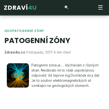
ZDRAVÍ
4U
☰
GEOPATOGENNÍ ZÓNY
PATOGENNÍ ZÓNY
Zdravi4u.cz
·
3 listopadu, 2017
·
4 min čtení
Patogenní zóna je…. slýchávám z různých
stran. Nedávalo mi to však uspokojivou
odpověď. Až teprve ing.Dvořáček mi ji dal.
Je to soubor elektromagnetických sil
vznikající na geologických zlomech.