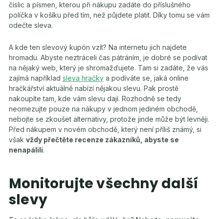
číslic a písmen, kterou při nákupu zadáte do příslušného
políčka v košíku před tím, než půjdete platit. Díky tomu se vám
odečte sleva.
A kde ten slevový kupón vzít? Na internetu jich najdete
hromadu. Abyste neztráceli čas pátráním, je dobré se podívat
na nějaký web, který je shromažďujete. Tam si zadáte, že vás
zajímá například
sleva hračky
a podíváte se, jaká online
hračkářství aktuálně nabízí nějakou slevu. Pak prostě
nakoupíte tam, kde vám slevu dají. Rozhodně se tedy
neomezujte pouze na nákupy v jednom jediném obchodě,
nebojte se zkoušet alternativy, protože jinde může být levněji.
Před nákupem v novém obchodě, který není příliš známý, si
však
vždy přečtěte recenze zákazníků, abyste se
nenapálili
.
Monitorujte všechny další
slevy