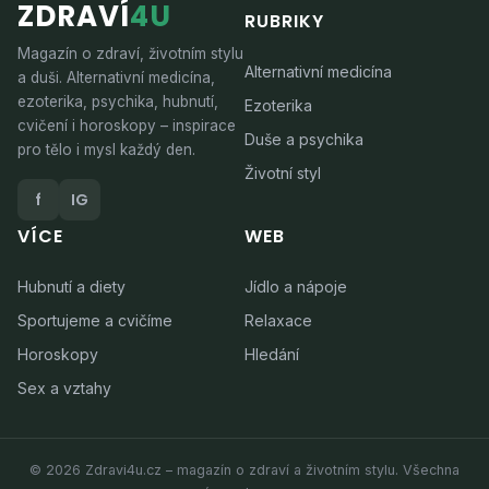
ZDRAVÍ
4U
RUBRIKY
Magazín o zdraví, životním stylu
Alternativní medicína
a duši. Alternativní medicína,
ezoterika, psychika, hubnutí,
Ezoterika
cvičení i horoskopy – inspirace
Duše a psychika
pro tělo i mysl každý den.
Životní styl
f
IG
VÍCE
WEB
Hubnutí a diety
Jídlo a nápoje
Sportujeme a cvičíme
Relaxace
Horoskopy
Hledání
Sex a vztahy
© 2026 Zdravi4u.cz – magazín o zdraví a životním stylu. Všechna