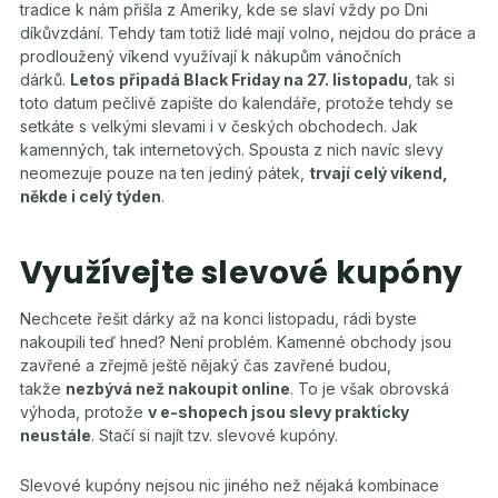
tradice k nám přišla z Ameriky, kde se slaví vždy po Dni
díkůvzdání. Tehdy tam totiž lidé mají volno, nejdou do práce a
prodloužený víkend využívají k nákupům vánočních
dárků.
Letos připadá Black Friday na 27. listopadu
, tak si
toto datum pečlivě zapište do kalendáře, protože tehdy se
setkáte s velkými slevami i v českých obchodech. Jak
kamenných, tak internetových. Spousta z nich navíc slevy
neomezuje pouze na ten jediný pátek,
trvají celý víkend,
někde i celý týden
.
Využívejte slevové kupóny
Nechcete řešit dárky až na konci listopadu, rádi byste
nakoupili teď hned? Není problém. Kamenné obchody jsou
zavřené a zřejmě ještě nějaký čas zavřené budou,
takže
nezbývá než nakoupit online
. To je však obrovská
výhoda, protože
v e-shopech jsou slevy prakticky
neustále
. Stačí si najít tzv. slevové kupóny.
Slevové kupóny nejsou nic jiného než nějaká kombinace