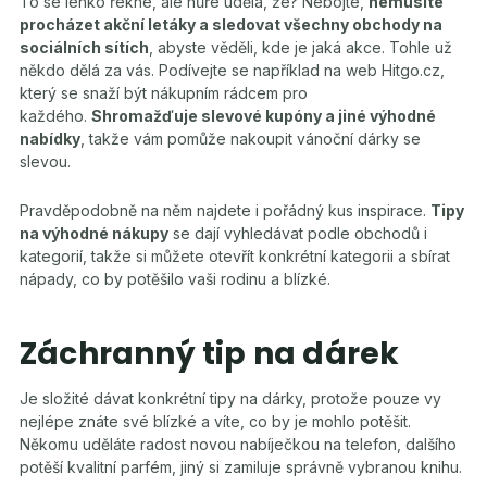
To se lehko řekne, ale hůře udělá, že? Nebojte,
nemusíte
procházet akční letáky a sledovat všechny obchody na
sociálních sítích
, abyste věděli, kde je jaká akce. Tohle už
někdo dělá za vás. Podívejte se například na web Hitgo.cz,
který se snaží být nákupním rádcem pro
každého.
Shromažďuje slevové kupóny a jiné výhodné
nabídky
, takže vám pomůže nakoupit vánoční dárky se
slevou.
Pravděpodobně na něm najdete i pořádný kus inspirace.
Tipy
na výhodné nákupy
se dají vyhledávat podle obchodů i
kategorií, takže si můžete otevřít konkrétní kategorii a sbírat
nápady, co by potěšilo vaši rodinu a blízké.
Záchranný tip na dárek
Je složité dávat konkrétní tipy na dárky, protože pouze vy
nejlépe znáte své blízké a víte, co by je mohlo potěšit.
Někomu uděláte radost novou nabíječkou na telefon, dalšího
potěší kvalitní parfém, jiný si zamiluje správně vybranou knihu.