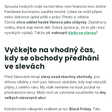
Spousta českých rodin na tom letos není finančně moc dobře.
Pandemie koronaviru zasáhla mnohé. Lidem se snížil příjem,
nebo dokonce úplně přišli o práci. Přesto si většina
Čechů
chce udělat hezké Vánoce jako vždycky
. Zejména ty
rodiny, které mají menší děti. Dobrá zpráva je, že to jde i bez
vysokých výdajů. Takže jak
nakoupit
dárky se slevou
?
Vyčkejte na vhodný čas,
kdy se obchody předhání
ve slevách
Před Vánocemi mívají
slevy snad všechny obchody
, pro
drtivou většinu z nich jsou Vánoce obdobím, kdy mají nejvyšší
příjmy z celého roku. My však nemáme na mysli počkat na
předvánoční slevy. Místo nich se vyloženě soustřeďte na
dny
velkých slevových akcí
.
Každoročním nákupním svátkem je tzv.
Black Friday
. Tato