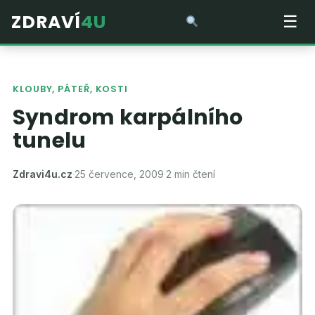
ZDRAVÍ
4U
☰
KLOUBY, PÁTEŘ, KOSTI
Syndrom karpálního
tunelu
Zdravi4u.cz
·
25 července, 2009
·
2 min čtení