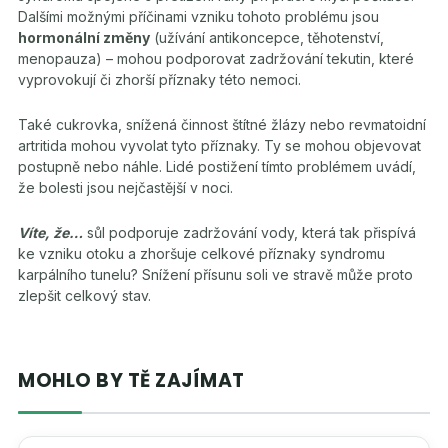
Dalšími možnými příčinami vzniku tohoto problému jsou
hormonální změny
(užívání antikoncepce, těhotenství,
menopauza) – mohou podporovat zadržování tekutin, které
vyprovokují či zhorší příznaky této nemoci.
Také cukrovka, snížená činnost štítné žlázy nebo revmatoidní
artritida mohou vyvolat tyto příznaky. Ty se mohou objevovat
postupně nebo náhle. Lidé postižení tímto problémem uvádí,
že bolesti jsou nejčastější v noci.
Víte, že…
sůl podporuje zadržování vody, která tak přispívá
ke vzniku otoku a zhoršuje celkové příznaky syndromu
karpálního tunelu? Snížení přísunu soli ve stravě může proto
zlepšit celkový stav.
MOHLO BY TĚ ZAJÍMAT