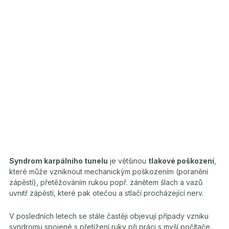
Syndrom karpálního tunelu
je většinou
tlakové poškození
,
které může vzniknout mechanickým poškozením (poranění
zápěstí), přetěžováním rukou popř. zánětem šlach a vazů
uvnitř zápěstí, které pak otečou a stlačí procházející nerv.
V posledních letech se stále častěji objevují případy vzniku
syndromu spojené s přetížení ruky při práci s myší počítače.