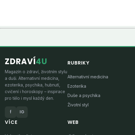
ZDRAVÍ
4U
RUBRIKY
Magazín o zdraví, životním stylu
Alternativní medicína
a duši. Alternativní medicína,
ezoterika, psychika, hubnutí,
Ezoterika
cvičení i horoskopy – inspirace
Duše a psychika
pro tělo i mysl každý den.
Životní styl
f
IG
VÍCE
WEB