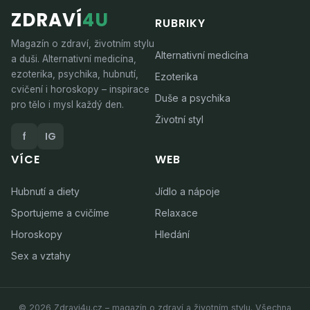
ZDRAVÍ
4U
RUBRIKY
Magazín o zdraví, životním stylu
Alternativní medicína
a duši. Alternativní medicína,
ezoterika, psychika, hubnutí,
Ezoterika
cvičení i horoskopy – inspirace
Duše a psychika
pro tělo i mysl každý den.
Životní styl
f
IG
VÍCE
WEB
Hubnutí a diety
Jídlo a nápoje
Sportujeme a cvičíme
Relaxace
Horoskopy
Hledání
Sex a vztahy
© 2026 Zdravi4u.cz – magazín o zdraví a životním stylu. Všechna