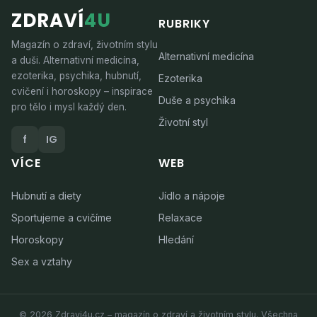
ZDRAVÍ
4U
RUBRIKY
Magazín o zdraví, životním stylu
Alternativní medicína
a duši. Alternativní medicína,
ezoterika, psychika, hubnutí,
Ezoterika
cvičení i horoskopy – inspirace
Duše a psychika
pro tělo i mysl každý den.
Životní styl
f
IG
VÍCE
WEB
Hubnutí a diety
Jídlo a nápoje
Sportujeme a cvičíme
Relaxace
Horoskopy
Hledání
Sex a vztahy
© 2026 Zdravi4u.cz – magazín o zdraví a životním stylu. Všechna