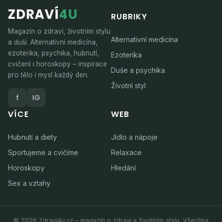
ZDRAVÍ
4U
RUBRIKY
Magazín o zdraví, životním stylu
Alternativní medicína
a duši. Alternativní medicína,
ezoterika, psychika, hubnutí,
Ezoterika
cvičení i horoskopy – inspirace
Duše a psychika
pro tělo i mysl každý den.
Životní styl
f
IG
VÍCE
WEB
Hubnutí a diety
Jídlo a nápoje
Sportujeme a cvičíme
Relaxace
Horoskopy
Hledání
Sex a vztahy
© 2026 Zdravi4u.cz – magazín o zdraví a životním stylu. Všechna