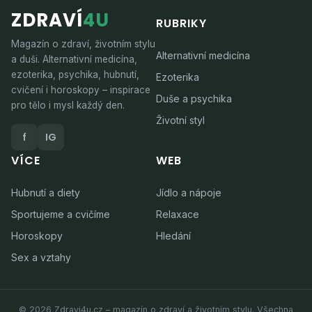
ZDRAVÍ
4U
RUBRIKY
Magazín o zdraví, životním stylu
Alternativní medicína
a duši. Alternativní medicína,
ezoterika, psychika, hubnutí,
Ezoterika
cvičení i horoskopy – inspirace
Duše a psychika
pro tělo i mysl každý den.
Životní styl
f
IG
VÍCE
WEB
Hubnutí a diety
Jídlo a nápoje
Sportujeme a cvičíme
Relaxace
Horoskopy
Hledání
Sex a vztahy
© 2026 Zdravi4u.cz – magazín o zdraví a životním stylu. Všechna