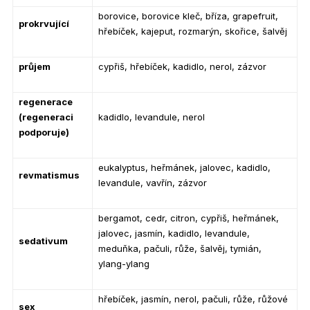
borovice, borovice kleč, bříza, grapefruit,
prokrvující
hřebíček, kajeput, rozmarýn, skořice, šalvěj
průjem
cypřiš, hřebíček, kadidlo, nerol, zázvor
regenerace
(regeneraci
kadidlo, levandule, nerol
podporuje)
eukalyptus, heřmánek, jalovec, kadidlo,
revmatismus
levandule, vavřín, zázvor
bergamot, cedr, citron, cypřiš, heřmánek,
jalovec, jasmín, kadidlo, levandule,
sedativum
meduňka, pačuli, růže, šalvěj, tymián,
ylang-ylang
hřebíček, jasmín, nerol, pačuli, růže, růžové
sex