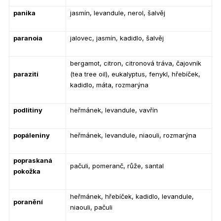
panika
jasmín, levandule, nerol, šalvěj
paranoia
jalovec, jasmín, kadidlo, šalvěj
bergamot, citron, citronová tráva, čajovník
paraziti
(tea tree oil), eukalyptus, fenykl, hřebíček,
kadidlo, máta, rozmarýna
podlitiny
heřmánek, levandule, vavřín
popáleniny
heřmánek, levandule, niaouli, rozmarýna
popraskaná
pačuli, pomeranč, růže, santal
pokožka
heřmánek, hřebíček, kadidlo, levandule,
poranění
niaouli, pačuli