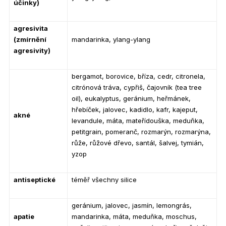
účinky)
agresivita
(zmírnění
mandarinka, ylang-ylang
agresivity)
bergamot, borovice, bříza, cedr, citronela,
citrónová tráva, cypřiš, čajovník (tea tree
oil), eukalyptus, geránium, heřmánek,
hřebíček, jalovec, kadidlo, kafr, kajeput,
akné
levandule, máta, mateřídouška, meduňka,
petitgrain, pomeranč, rozmarýn, rozmarýna,
růže, růžové dřevo, santál, šalvej, tymián,
yzop
antiseptické
téměř všechny silice
geránium, jalovec, jasmín, lemongrás,
apatie
mandarinka, máta, meduňka, moschus,