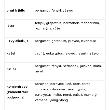
chuť k jídlu
bergamot, fenykl, zázvor
fenykl, grapefruit, heřmánek, mandarinka,
játra
rozmarýna, růže
jizvy ošetřuje
bergamot, geránium, jalovec, levandule
kašel
cypřiš, eukalyptus, jalovec, jasmín, zázvor
bergamot, fenykl, heřmánek, jalovec, máta,
kolika
nerol
borovice, borovice kleč, cedr, citrón,
koncentrace
citronela, citrónová tráva, cypřiš,
(koncentraci
eukalyptus, máta, nerol, pačuli, rozmarýn,
podporuje)
verbena, ylang-ylang