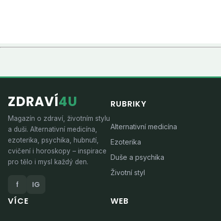
ZDRAVÍ
4U
RUBRIKY
Magazín o zdraví, životním stylu
Alternativní medicína
a duši. Alternativní medicína,
ezoterika, psychika, hubnutí,
Ezoterika
cvičení i horoskopy – inspirace
Duše a psychika
pro tělo i mysl každý den.
Životní styl
f
IG
VÍCE
WEB