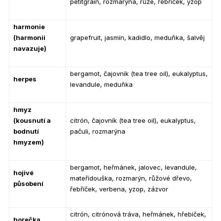
petitgrain, rozmarýna, růže, řebříček, yzop
harmonie
(harmonii
grapefruit, jasmín, kadidlo, meduňka, šalvěj
navazuje)
bergamot, čajovník (tea tree oil), eukalyptus,
herpes
levandule, meduňka
hmyz
(kousnutí a
citrón, čajovník (tea tree oil), eukalyptus,
bodnutí
pačuli, rozmarýna
hmyzem)
bergamot, heřmánek, jalovec, levandule,
hojivé
mateřídouška, rozmarýn, růžové dřevo,
působení
řebříček, verbena, yzop, zázvor
citrón, citrónová tráva, heřmánek, hřebíček,
horečka