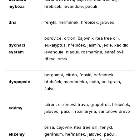
mykóza
hřebíček, levandule, pačuli
dna
fenykl, heřmánek, hřebíček, jalovec
borovice, citrón, čajovník (tea tree oil),
dýchací
eukalyptus, hřebíček, jasmín, jedle, kadidlo,
systém
levandule, niaouli, rozmarýna, santálové
dřevo, smrk
bergamot, citrón, fenykl, heřmánek,
dyspepsie
hřebíček, mandarinka, máta, petitgrain,
šalvej
citrón, citrónová tráva, grapefruit, hřebíček,
edémy
jalovec, pačuli, rozmarýna, santálové drevo
bříza, čajovník (tea tree oil), fenykl,
ekzémy
geránium, heřmánek, jalovec, pačuli,