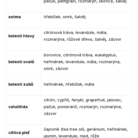
pačuli, petitgrain, rozmarýn, skořice, šalvěj
astma
hřebíček, smrk, šalvěj
citrónová tráva, levandule, máta,
bolesti hlavy
rozmarýna, růžové dřevo, šalvěj, zázvor
borovice, citrónová tráva, eukalyptus,
bolesti svalů
heřmánek, levandule, máta, rozmarýna,
smrk, zázvor
bolesti zubů
heřmánek, hřebíček, máta
citrón, cypřiš, fenykl, grapefruit, jalovec,
celulitida
pačuli, pomeranč, rozmarýn, rozmarýna,
zázvor
čajovník (tea tree oil), geránium, heřmánek,
citlivá pleť
jasmín, levandule, med, růže