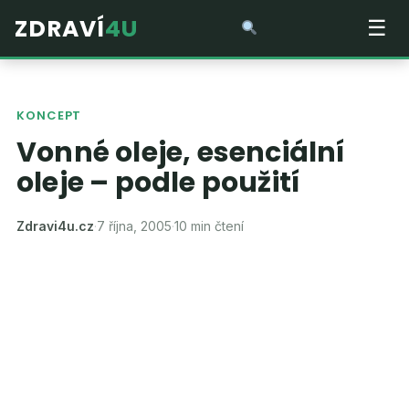
ZDRAVÍ
4U
☰
KONCEPT
Vonné oleje, esenciální
oleje – podle použití
Zdravi4u.cz
·
7 října, 2005
·
10 min čtení