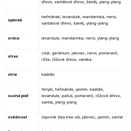
dřevo, santálové dřevo, šalvěj, ylang-ylang
heřmánek, levandule, mandarinka, nerol,
spánek
santálové dřevo, šalvěj, ylang-ylang
srdce
levandule, mandarinka, nerol, ylang-ylang
cedr, geránium, jalovec, nerol, pomeranč,
stres
růže, růžové dřevo, vanilka
strie
kadidlo
fenykl, heřmánek, jasmín, kadidlo,
suchá pleť
levandule, pačuli, pomeranč, růžové dřevo,
santal, ylang-ylang
svědivost
čajovník (tea tree oil), jalovec, jasmín, santal