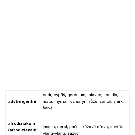
cedr, cypřiš, geránium, jalovec, kadidlo,
adstringentní
máta, myrha, rozmarýn, růže, santál, smrk,
šalvěj
afrodiziakum
jasmín, nerol, pačuli, růžové dřevo, santál,
(afrodiziakální
ylang-ylang, zázvor