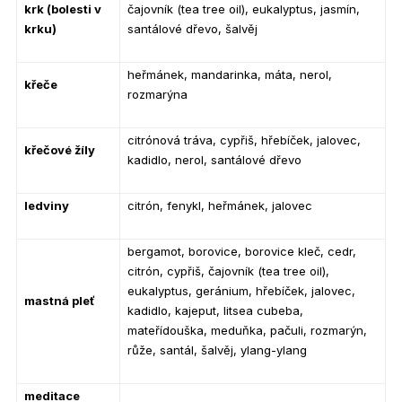
krk (bolesti v
čajovník (tea tree oil), eukalyptus, jasmín,
krku)
santálové dřevo, šalvěj
heřmánek, mandarinka, máta, nerol,
křeče
rozmarýna
citrónová tráva, cypřiš, hřebíček, jalovec,
křečové žíly
kadidlo, nerol, santálové dřevo
ledviny
citrón, fenykl, heřmánek, jalovec
bergamot, borovice, borovice kleč, cedr,
citrón, cypřiš, čajovník (tea tree oil),
eukalyptus, geránium, hřebíček, jalovec,
mastná pleť
kadidlo, kajeput, litsea cubeba,
mateřídouška, meduňka, pačuli, rozmarýn,
růže, santál, šalvěj, ylang-ylang
meditace