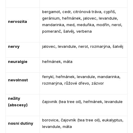
bergamot, cedr, citrónová tráva, cypřiš,
geránium, heřmánek, jalovec, levandule,
nervozita
mandarinka, med, meduňka, modřín, nerol,
pomeranč, šalvěj, verbena
nervy
jalovec, levandule, nerol, rozmarýna, šalvěj
neuralgie
heřmánek, máta
fenykl, heřmánek, levandule, mandarinka,
nevolnost
rozmarýna, růžové dřevo, zázvor
nežity
čajovník (tea tree oil), heřmánek, levandule
(abscesy)
borovice, čajovník (tea tree oil), eukalyptus,
nosní dutiny
levandule, máta