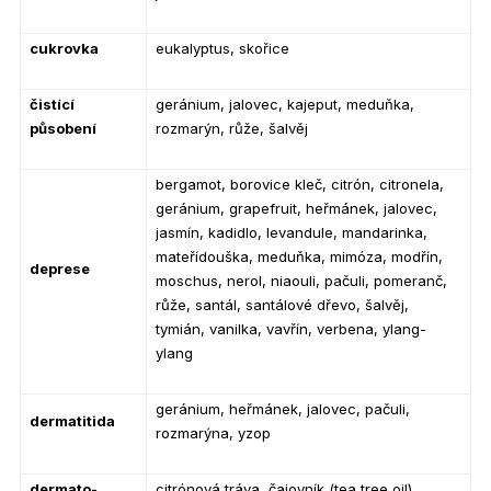
cukrovka
eukalyptus, skořice
čistící
geránium, jalovec, kajeput, meduňka,
působení
rozmarýn, růže, šalvěj
bergamot, borovice kleč, citrón, citronela,
geránium, grapefruit, heřmánek, jalovec,
jasmín, kadidlo, levandule, mandarinka,
mateřídouška, meduňka, mimóza, modřín,
deprese
moschus, nerol, niaouli, pačuli, pomeranč,
růže, santál, santálové dřevo, šalvěj,
tymián, vanilka, vavřín, verbena, ylang-
ylang
geránium, heřmánek, jalovec, pačuli,
dermatitida
rozmarýna, yzop
dermato-
citrónová tráva, čajovník (tea tree oil),