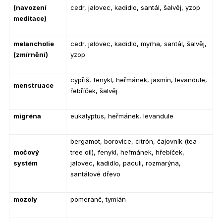
(navození
cedr, jalovec, kadidlo, santál, šalvěj, yzop
meditace)
melancholie
cedr, jalovec, kadidlo, myrha, santál, šalvěj,
(zmírnění)
yzop
cypřiš, fenykl, heřmánek, jasmín, levandule,
menstruace
řebříček, šalvěj
migréna
eukalyptus, heřmánek, levandule
bergamot, borovice, citrón, čajovník (tea
močový
tree oil), fenykl, heřmánek, hřebíček,
systém
jalovec, kadidlo, paculi, rozmarýna,
santálové dřevo
mozoly
pomeranč, tymián