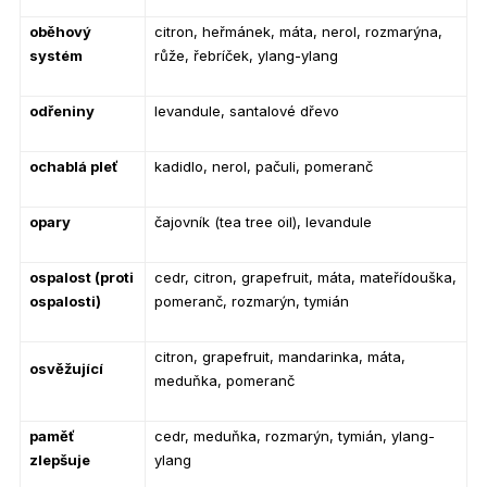
oběhový
citron, heřmánek, máta, nerol, rozmarýna,
systém
růže, řebríček, ylang-ylang
odřeniny
levandule, santalové dřevo
ochablá pleť
kadidlo, nerol, pačuli, pomeranč
opary
čajovník (tea tree oil), levandule
ospalost (proti
cedr, citron, grapefruit, máta, mateřídouška,
ospalosti)
pomeranč, rozmarýn, tymián
citron, grapefruit, mandarinka, máta,
osvěžující
meduňka, pomeranč
paměť
cedr, meduňka, rozmarýn, tymián, ylang-
zlepšuje
ylang