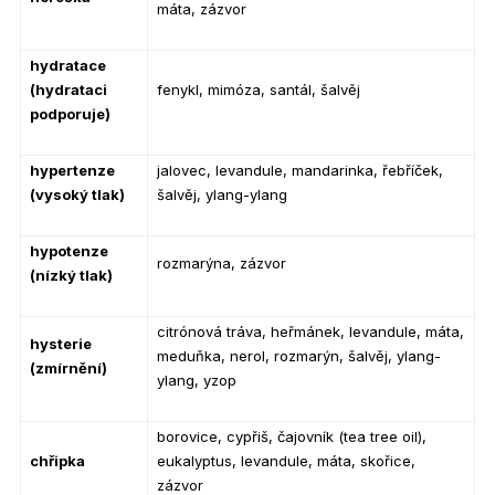
máta, zázvor
hydratace
(hydrataci
fenykl, mimóza, santál, šalvěj
podporuje)
hypertenze
jalovec, levandule, mandarinka, řebříček,
(vysoký tlak)
šalvěj, ylang-ylang
hypotenze
rozmarýna, zázvor
(nízký tlak)
citrónová tráva, heřmánek, levandule, máta,
hysterie
meduňka, nerol, rozmarýn, šalvěj, ylang-
(zmírnění)
ylang, yzop
borovice, cypřiš, čajovník (tea tree oil),
chřipka
eukalyptus, levandule, máta, skořice,
zázvor