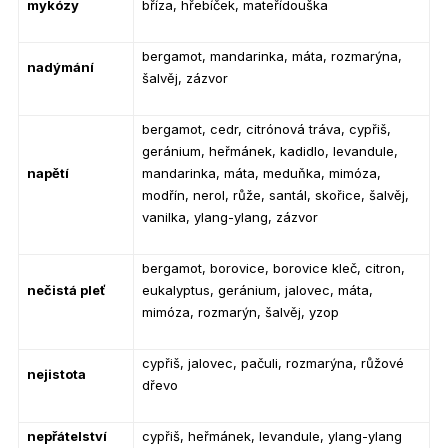
mykózy
bříza, hřebíček, mateřídouška
bergamot, mandarinka, máta, rozmarýna,
nadýmání
šalvěj, zázvor
bergamot, cedr, citrónová tráva, cypřiš,
geránium, heřmánek, kadidlo, levandule,
napětí
mandarinka, máta, meduňka, mimóza,
modřín, nerol, růže, santál, skořice, šalvěj,
vanilka, ylang-ylang, zázvor
bergamot, borovice, borovice kleč, citron,
nečistá pleť
eukalyptus, geránium, jalovec, máta,
mimóza, rozmarýn, šalvěj, yzop
cypřiš, jalovec, pačuli, rozmarýna, růžové
nejistota
dřevo
nepřátelství
cypřiš, heřmánek, levandule, ylang-ylang