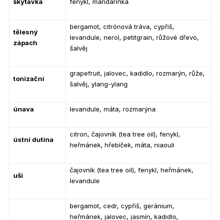
škytavka
fenykl, mandarinka
bergamot, citrónová tráva, cypřiš,
tělesný
levandule, nerol, petitgrain, růžové dřevo,
zápach
šalvěj
grapefruit, jalovec, kadidlo, rozmarýn, růže,
tonizační
šalvěj, ylang-ylang
únava
levandule, máta, rozmarýna
citron, čajovník (tea tree oil), fenykl,
ústní dutina
heřmánek, hřebíček, máta, niaouli
čajovník (tea tree oil), fenykl, heřmánek,
uši
levandule
bergamot, cedr, cypřiš, geránium,
heřmánek, jalovec, jasmín, kadidlo,