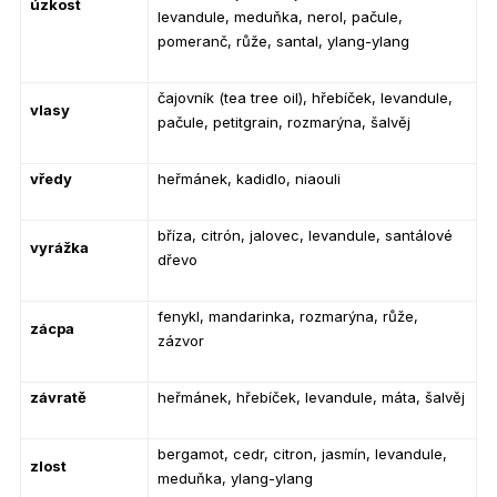
úzkost
levandule, meduňka, nerol, pačule,
pomeranč, růže, santal, ylang-ylang
čajovník (tea tree oil), hřebíček, levandule,
vlasy
pačule, petitgrain, rozmarýna, šalvěj
vředy
heřmánek, kadidlo, niaouli
bříza, citrón, jalovec, levandule, santálové
vyrážka
dřevo
fenykl, mandarinka, rozmarýna, růže,
zácpa
zázvor
závratě
heřmánek, hřebíček, levandule, máta, šalvěj
bergamot, cedr, citron, jasmín, levandule,
zlost
meduňka, ylang-ylang