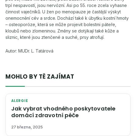
trpí nespavostí, jsou nervózní. Asi po 55. roce zcela vyhasne
činnost vaječníků. U žen po menopauze je častější výskyt
onemocnění cév a srdce. Dochází také k úbytku kostní hmoty
– osteoporóze, která se může projevit bolestmi páteře,
kloubů nebo zlomeninou. Změny se dotýkají také kůže a
sliznic, které jsou ztenčené a suché, prsy atrofují.
Autor: MUDr. L. Tatárová
MOHLO BY TĚ ZAJÍMAT
ALERGIE
Jak vybrat vhodného poskytovatele
domácí zdravotní péče
27 března, 2025