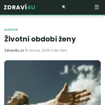
ZDRAVÍ
4U
☰
ALERGIE
Životní období ženy
Zdravi4u.cz
·
16 června, 2006
·
3 min čtení