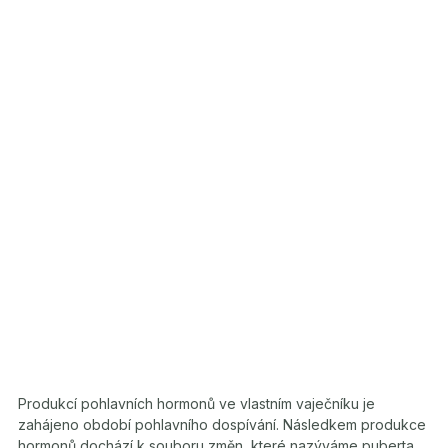
Produkcí pohlavních hormonů ve vlastním vaječníku je
zahájeno období pohlavního dospívání. Následkem produkce
hormonů dochází k souboru změn, které nazýváme puberta