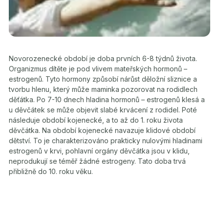
Novorozenecké období je doba prvních 6-8 týdnů života.
Organizmus dítěte je pod vlivem mateřských hormonů –
estrogenů. Tyto hormony způsobí nárůst děložní sliznice a
tvorbu hlenu, který může maminka pozorovat na rodidlech
děťátka. Po 7-10 dnech hladina hormonů – estrogenů klesá a
u děvčátek se může objevit slabé krvácení z rodidel. Poté
následuje období kojenecké, a to až do 1. roku života
děvčátka. Na období kojenecké navazuje klidové období
dětství. To je charakterizováno prakticky nulovými hladinami
estrogenů v krvi, pohlavní orgány děvčátka jsou v klidu,
neprodukují se téměř žádné estrogeny. Tato doba trvá
přibližně do 10. roku věku.