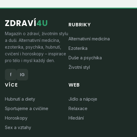
ZDRAVÍ
4U
RUBRIKY
Magazín o zdraví, životním stylu
Alternativní medicína
a duši. Alternativní medicína,
ezoterika, psychika, hubnutí,
Ezoterika
cvičení i horoskopy – inspirace
Duše a psychika
pro tělo i mysl každý den.
Životní styl
f
IG
VÍCE
WEB
Hubnutí a diety
Jídlo a nápoje
Sportujeme a cvičíme
Relaxace
Horoskopy
Hledání
Sex a vztahy