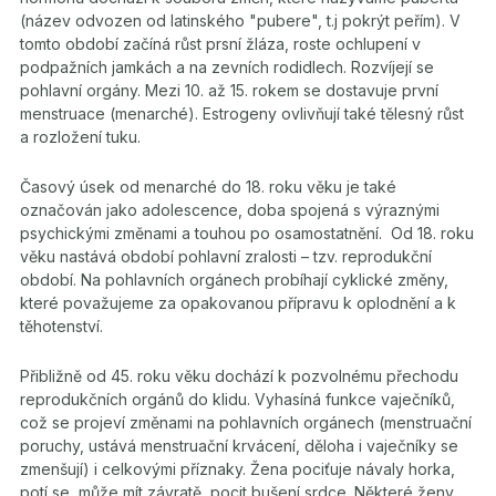
(název odvozen od latinského "pubere", t.j pokrýt peřím). V
tomto období začíná růst prsní žláza, roste ochlupení v
podpažních jamkách a na zevních rodidlech. Rozvíjejí se
pohlavní orgány. Mezi 10. až 15. rokem se dostavuje první
menstruace (menarché). Estrogeny ovlivňují také tělesný růst
a rozložení tuku.
Časový úsek od menarché do 18. roku věku je také
označován jako adolescence, doba spojená s výraznými
psychickými změnami a touhou po osamostatnění. Od 18. roku
věku nastává období pohlavní zralosti – tzv. reprodukční
období. Na pohlavních orgánech probíhají cyklické změny,
které považujeme za opakovanou přípravu k oplodnění a k
těhotenství.
Přibližně od 45. roku věku dochází k pozvolnému přechodu
reprodukčních orgánů do klidu. Vyhasíná funkce vaječníků,
což se projeví změnami na pohlavních orgánech (menstruační
poruchy, ustává menstruační krvácení, děloha i vaječníky se
zmenšují) i celkovými příznaky. Žena pociťuje návaly horka,
potí se, může mít závratě, pocit bušení srdce. Některé ženy