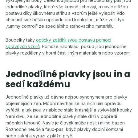
vykrojenými boky. Železnou jistotou pro nedokonalý pas jsou
jednodílné plavky, které vše krásně schovají, a navíc můžou
postavu díky šikovnému střihu a vzorům ještě vylepšit. Kdo
chce mít své bříško opravdu pod kontrolou, může volit typ
„tummy control“ ze speciálního stahovacího materiálu.
Boubelky taky
opticky zeštíhlí svou postavu pomocí
správných vzorů
. Pomůže například, pokud jsou jednodílné
plavky rozděleny v horní části jiným materiálem nebo vzorem.
Jednodílné plavky jsou in a
sedí každému
Jednodílné plavky už dávno nejsou synonymem pro plavky
objemnějších žen. Módní návrháři se na nich umí opravdu
vyřádit, a tak jsou v nabídce stále krásnější a stylovější kousky.
Není divu, že se jednodílné plavky stále drží v popředí
módních tahounů. Navíc je člověk může nosit i mimo bazén.
Rozhodně neudělá faux-pas, když plavky doplní šortkami
nebo sukní a vyrazí z pláže pryč.