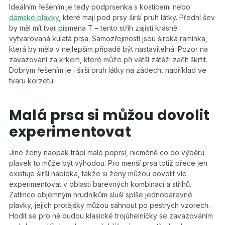
Ideálním řešením je tedy podprsenka s kosticemi nebo
dámské plavky
, které mají pod prsy širší pruh látky. Přední šev
by měl mít tvar písmena T – tento střih zajistí krásně
vytvarovaná kulatá prsa. Samozřejmostí jsou široká ramínka,
která by měla v nejlepším případě být nastavitelná. Pozor na
zavazování za krkem, které může při větší zátěži začít škrtit.
Dobrým řešením je i širší pruh látky na zádech, například ve
tvaru korzetu.
Malá prsa si můžou dovolit
experimentovat
Jiné ženy naopak trápí malé poprsí, nicméně co do výběru
plavek to může být výhodou. Pro menší prsa totiž přece jen
existuje širší nabídka, takže si ženy můžou dovolit víc
experimentovat v oblasti barevných kombinací a střihů.
Zatímco objemným hrudníkům sluší spíše jednobarevné
plavky, jejich protějšky můžou sáhnout po pestrých vzorech.
Hodit se pro ně budou klasické trojúhelníčky se zavazováním