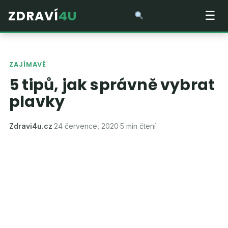
ZDRAVÍ
4U
☰
ZAJÍMAVÉ
5 tipů, jak správně vybrat
plavky
Zdravi4u.cz
·
24 července, 2020
·
5 min čtení