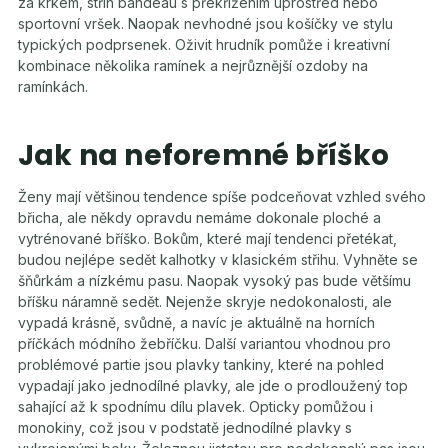
za krkem, střih bandeau s překřížením uprostřed nebo
sportovní vršek. Naopak nevhodné jsou košíčky ve stylu
typických podprsenek. Oživit hrudník pomůže i kreativní
kombinace několika ramínek a nejrůznější ozdoby na
ramínkách.
Jak na neforemné bříško
Ženy mají většinou tendence spíše podceňovat vzhled svého
břicha, ale někdy opravdu nemáme dokonale ploché a
vytrénované bříško. Bokům, které mají tendenci přetékat,
budou nejlépe sedět kalhotky v klasickém střihu. Vyhněte se
šňůrkám a nízkému pasu. Naopak vysoký pas bude většímu
bříšku náramně sedět. Nejenže skryje nedokonalosti, ale
vypadá krásně, svůdně, a navíc je aktuálně na horních
příčkách módního žebříčku. Další variantou vhodnou pro
problémové partie jsou plavky tankiny, které na pohled
vypadají jako jednodílné plavky, ale jde o prodloužený top
sahající až k spodnímu dílu plavek. Opticky pomůžou i
monokiny, což jsou v podstatě jednodílné plavky s