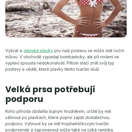
Vybrat si
dámské plavky
pro naši postavu se může stát noční
můrou. V obchodě vypadají bombasticky, ale při nošení se
vyplaví spousta nedokonalostí. Přitom stačí znát svůj typ
postavy a vědět, které plavky těmto tvarům sluší.
Velká prsa potřebují
podporu
Koho příroda obdařila bujným hrudníkem, určitě by měl
sáhnout po plavkách, které poprsí zajistí dostatečnou
podporu. Vyhnout by se měl trojúhelníčkovým tvarům
podprsenek a zapomenout může také na úzká ramínka.