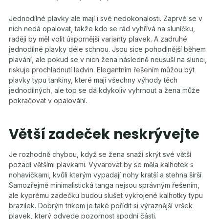
Jednodílné plavky ale mají i své nedokonalosti. Zaprvé se v
nich nedá opalovat, takže kdo se rád vyhřívá na sluníčku,
raději by měl volit úspornější varianty plavek. A zadruhé
jednodílné plavky déle schnou. Jsou sice pohodlnější během
plavání, ale pokud se v nich žena následně neusuší na slunci,
riskuje prochladnutí ledvin. Elegantním řešením můžou být
plavky typu tankiny, které mají všechny výhody těch
jednodílných, ale top se dá kdykoliv vyhrnout a žena může
pokračovat v opalování.
Větší zadeček neskrývejte
Je rozhodně chybou, když se žena snaží skrýt své větší
pozadí většími plavkami. Vyvarovat by se měla kalhotek s
nohavičkami, kvůli kterým vypadají nohy kratší a stehna širší.
Samozřejmě minimalistická tanga nejsou správným řešením,
ale kyprému zadečku budou slušet vykrojené kalhotky typu
brazilek. Dobrým trikem je také pořídit si výraznější vršek
plavek, který odvede pozornost spodní části.