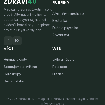
ZDRAVÍ
4U
RUBRIKY
Magazín o zdraví, životním stylu
Alternativní medicína
a duši. Alternativní medicína,
ezoterika, psychika, hubnutí,
Ezoterika
cvičení i horoskopy – inspirace
Duše a psychika
pro tělo i mysl každý den.
Životní styl
f
IG
VÍCE
WEB
Hubnutí a diety
Jídlo a nápoje
Sportujeme a cvičíme
Relaxace
Horoskopy
Hledání
Sex a vztahy
© 2026 Zdravi4u.cz – magazín o zdraví a životním stylu. Všechna
práva vyhrazena.