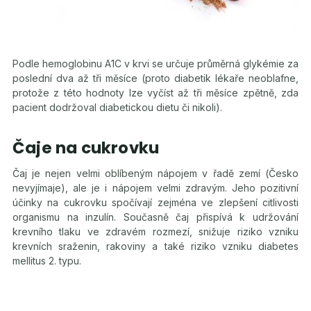
Podle hemoglobinu A1C v krvi se určuje průměrná glykémie za
poslední dva až tři měsíce (proto diabetik lékaře neoblafne,
protože z této hodnoty lze vyčíst až tři měsíce zpětně, zda
pacient dodržoval diabetickou dietu či nikoli).
Čaje na cukrovku
Čaj je nejen velmi oblíbeným nápojem v řadě zemí (Česko
nevyjímaje), ale je i nápojem velmi zdravým. Jeho pozitivní
účinky na cukrovku spočívají zejména ve zlepšení citlivosti
organismu na inzulín. Současně čaj přispívá k udržování
krevního tlaku ve zdravém rozmezí, snižuje riziko vzniku
krevních sraženin, rakoviny a také riziko vzniku diabetes
mellitus 2. typu.