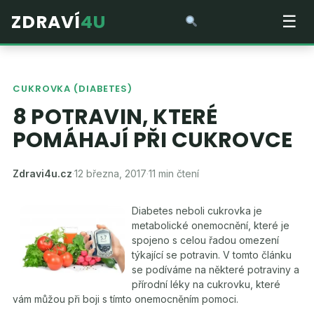
ZDRAVÍ
4U
☰
CUKROVKA (DIABETES)
8 POTRAVIN, KTERÉ
POMÁHAJÍ PŘI CUKROVCE
Zdravi4u.cz
·
12 března, 2017
·
11 min čtení
Diabetes neboli cukrovka je
metabolické onemocnění, které je
spojeno s celou řadou omezení
týkající se potravin. V tomto článku
se podíváme na některé potraviny a
přírodní léky na cukrovku, které
vám můžou při boji s tímto onemocněním pomoci.