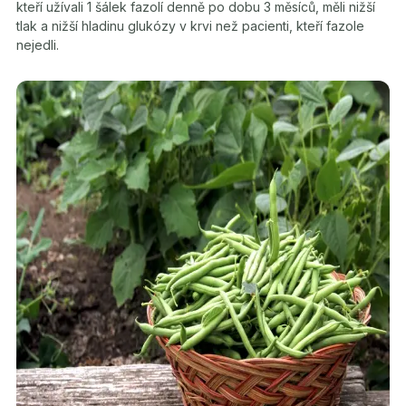
kteří užívali 1 šálek fazolí denně po dobu 3 měsíců, měli nižší
tlak a nižší hladinu glukózy v krvi než pacienti, kteří fazole
nejedli.