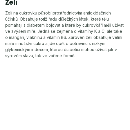
Zelí
Zelí na cukrovku působí prostřednictvím antioxidačních
účinků. Obsahuje totiž řadu důležitých látek, které tělu
pomáhají s diabetem bojovat a které by cukrovkáři měli užívat
ve zvýšení míře. Jedná se zejména o vitamíny K a C, ale také
o mangan, vlákninu a vitamín B6. Zároveň zelí obsahuje velmi
malé množství cukru a jde opět o potravinu s nízkým
glykemickým indexem, kterou diabetici mohou užívat jak v
syrovém stavu, tak ve vařené formě.