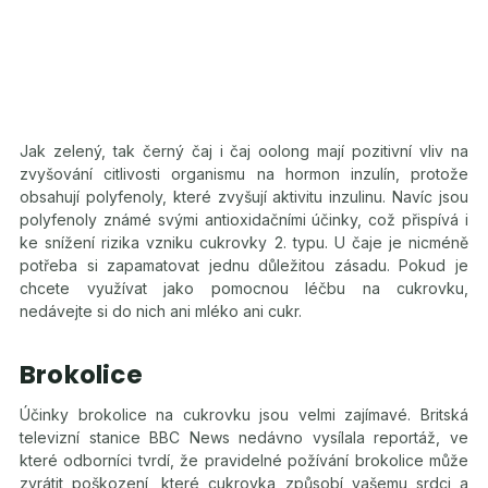
Jak zelený, tak černý čaj i čaj oolong mají pozitivní vliv na
zvyšování citlivosti organismu na hormon inzulín, protože
obsahují polyfenoly, které zvyšují aktivitu inzulinu. Navíc jsou
polyfenoly známé svými antioxidačními účinky, což přispívá i
ke snížení rizika vzniku cukrovky 2. typu. U čaje je nicméně
potřeba si zapamatovat jednu důležitou zásadu. Pokud je
chcete využívat jako pomocnou léčbu na cukrovku,
nedávejte si do nich ani mléko ani cukr.
Brokolice
Účinky brokolice na cukrovku jsou velmi zajímavé. Britská
televizní stanice BBC News nedávno vysílala reportáž, ve
které odborníci tvrdí, že pravidelné požívání brokolice může
zvrátit poškození, které cukrovka způsobí vašemu srdci a