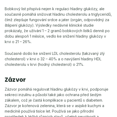
Bobkový list přispívá nejen k regulaci hladiny glukózy, ale
současně pomáhá snižovat hladinu cholesterolu a triglyceridů,
čímž zlepšuje fungování srdce a jater (orgán, odpovědný za
štěpení glukózy). Výsledky nedávné klinické studie
prokázaly, že užívání 1 – 2 gramů bobkových lístků denně po
dobu alespoň 1 měsíce, vedlo ke snížení hladiny glukózy v
krvi o 21 – 26%.
Současně došlo ke snížení LDL cholesterolu (takzvaný zlý
cholesterol) v krvi o 32 – 40% a o navýšení hladiny HDL
cholesterolu v krvi (hodný cholesterol) o 21%.
Zázvor
Zázvor pomáhá regulovat hladinu glukózy v krvi, podporuje
sekreci inzulínu a působí také jako ochrana před šedým
zákalem, což je častá komplikace u pacientů s diabetem.
Zázvor je kořenová zelenina, která se v asijské kuchyni a
medicíně používá tisíce let. Používá se jako přírodní
prostředek k léčbě různých stavů, včetně nevolnosti a