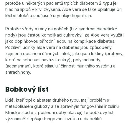
protože u některých pacientů trpících diabetem 2. typu je
hladina lipidů v krvi zvýšená. Aloe vera se také uplatňuje při
léčbě otoků a současně urychluje hojení ran.
Protože vředy a rány na nohách (tzv. syndrom diabetické
nody) jsou častou komplikací cukrovky, lze Aloe vera využít i
jako doplňkovou přírodní léčbu na komplikace diabetes.
Pozitivní účinky aloe vera na diabetes jsou způsobeny
zejména obsahem účinných látek, jako jsou lektiny (proteiny,
které na sebe umí navázat cukry), polysacharidy
(acemannan), které stimulují činnost imunitního systému a
antrachinony.
Bobkový list
Lidé, kteří trpí diabetem druhého typu, mají problém s
metabolismem glukózy a se správným fungováním inzulinu.
Klinické studie z poslední doby ukazují, že bobkový list
významně zlepšuje fungování inzulinu u diabetiků.