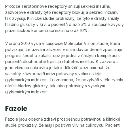
Protože serotoninové receptory snižují sekreci inzulínu,
zázvorové extrakty tyto receptory blokují a sekreci inzulínu
tak zvyšují. Klinické studie prokázaly, že tyto extrakty snížily
hladinu glukózy v krvi u pacientů o až 35% a současně zvýšily
plazmatickou koncentraci inzulínu o až 10%.
V srpnu 2010 vyšla v časopise Molecular Vision studie, která
potvrzuje, že užívání zázvoru v malé dávce denně zpomaluje
progresi šedého zákalu, což je jedna z častých komplikací u
pacientů dlouhodobě trpících diabetes mellitus. K zázvoru a
jeho vlivu na cukrovku je také důležité poznamenat, že
samotný zázvor patří mezi potraviny s velmi nízkým
glykemickým indexem. To znamená, že nevytváří v těle rychlý
nárůst hladiny glukózy, tak jako potraviny s vysokým
glykemickým indexem.
Fazole
Fazole jsou obecně zdraví prospěšnou potravinou a klinické
studie prokázaly, že mají i pozitivní vliv na cukrovku. Pacienti,