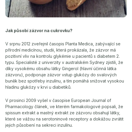
Jak působí zázvor na cukrovku?
V srpnu 2012 zveřejnil časopis Planta Medica, zabývající se
přírodní medicínou, studii, která prokázala, že zázvor má
pozitivní vliv na kontrolu glykémie u pacientů s diabetem 2.
typu. Specialisté z univerzity v australském Sydney zjistili, že
díky vysokému obsahu látky Gingerol (hlavní účinná látka
zázvoru), podporuje zázvor vstup glukózy do svalových
buněk bez spotřeby inzulínu, a tím pomáhá snižovat vysokou
hladinu glukózy v krvi u diabetiků.
V prosinci 2009 vyšel v časopise European Journal of
Pharmacology článek, ve kterém farmakologové popsali, že
spissum extrakt a mastný extrakt ze zázvoru obsahují látky,
které se vážou na serotoninové receptory a dokážou zvrátit
jejich působení na sekreci inzulínu.