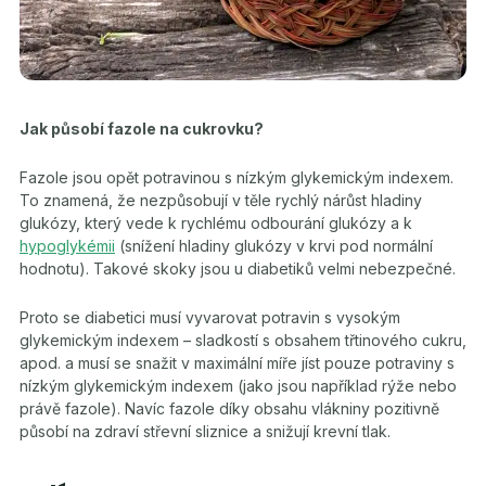
Jak působí fazole na cukrovku?
Fazole jsou opět potravinou s nízkým glykemickým indexem.
To znamená, že nezpůsobují v těle rychlý nárůst hladiny
glukózy, který vede k rychlému odbourání glukózy a k
hypoglykémii
(snížení hladiny glukózy v krvi pod normální
hodnotu). Takové skoky jsou u diabetiků velmi nebezpečné.
Proto se diabetici musí vyvarovat potravin s vysokým
glykemickým indexem – sladkostí s obsahem třtinového cukru,
apod. a musí se snažit v maximální míře jíst pouze potraviny s
nízkým glykemickým indexem (jako jsou například rýže nebo
právě fazole). Navíc fazole díky obsahu vlákniny pozitivně
působí na zdraví střevní sliznice a snižují krevní tlak.