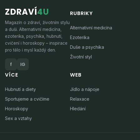
ZDRAVÍ
4U
RUBRIKY
Magazín o zdraví, životním stylu
Alternativní medicína
a duši. Alternativní medicína,
ezoterika, psychika, hubnutí,
Ezoterika
cvičení i horoskopy – inspirace
Duše a psychika
pro tělo i mysl každý den.
Životní styl
f
IG
VÍCE
WEB
Hubnutí a diety
Jídlo a nápoje
Sportujeme a cvičíme
Relaxace
Horoskopy
Hledání
Sex a vztahy