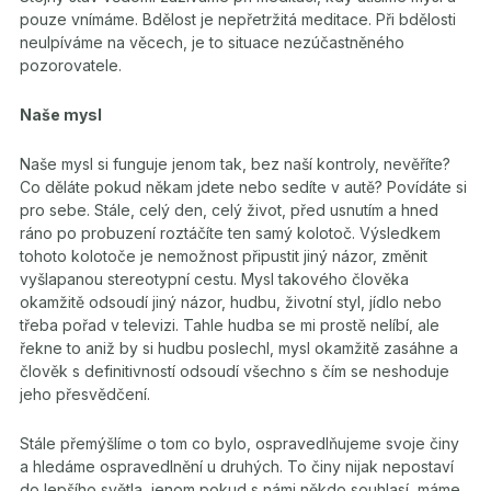
pouze vnímáme. Bdělost je nepřetržitá meditace. Při bdělosti
neulpíváme na věcech, je to situace nezúčastněného
pozorovatele.
Naše mysl
Naše mysl si funguje jenom tak, bez naší kontroly, nevěříte?
Co děláte pokud někam jdete nebo sedíte v autě? Povídáte si
pro sebe. Stále, celý den, celý život, před usnutím a hned
ráno po probuzení roztáčíte ten samý kolotoč. Výsledkem
tohoto kolotoče je nemožnost připustit jiný názor, změnit
vyšlapanou stereotypní cestu. Mysl takového člověka
okamžitě odsoudí jiný názor, hudbu, životní styl, jídlo nebo
třeba pořad v televizi. Tahle hudba se mi prostě nelíbí, ale
řekne to aniž by si hudbu poslechl, mysl okamžitě zasáhne a
člověk s definitivností odsoudí všechno s čím se neshoduje
jeho přesvědčení.
Stále přemýšlíme o tom co bylo, ospravedlňujeme svoje činy
a hledáme ospravedlnění u druhých. To činy nijak nepostaví
do lepšího světla, jenom pokud s námi někdo souhlasí, máme