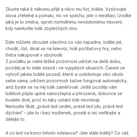
Zkuste také k někomu přijít a něco mu říct, bděle. Vyslovujte
slova zřetelně a pomalu, nic ve spěchu, jste v meditaci. Uvidíte
jaká je to změna, oproti normálnímu nevědomému mluvení,
kdy namluvíte tolik zbytečných slov.
Dále můžete zkoušet všechno co vás napadne, bděle jíst,
chodit, číst, dívat se na televizi, hrát počítačový hry, nebo
třeba nakupovat v obchodě.
Z počátku je velmi těžké pozornost udržet na delší dobu,
později je to stále snazší i ve vypjatých situacích. Časem se
vytvoří jakési bdělé pozadí, které si uvědomuje věci okolo
sebe sama, udržení pozornosti začne fungovat automaticky,
aniž byste se na něj tolik zaměřovali. Ještě později vám
bdělost přijde úplně samozřejmá a přirozená, dokonce se
budete divit, proč to taky ostatní lidé nevnímají.
Nemusíte říkat: „právě teď sedím, právě teď jdu, právě teď
dýchám“ – jde to i bez myšlenek, prostě si nic neříkejte a
dělejte to.
A co teď na konci tohoto odstavce? Jste stále bdělý? Co váš