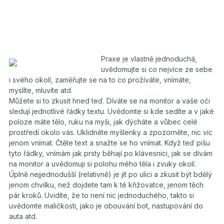
Praxe je vlastně jednoduchá,
uvědomujte si co nejvíce ze sebe
i svého okolí, zaměřujte se na to co prožíváte, vnímáte,
myslíte, mluvíte atd.
Můžete si to zkusit hned teď. Díváte se na monitor a vaše oči
sledují jednotlivé řádky textu. Uvědomte si kde sedíte a v jaké
poloze máte tělo, ruku na myši, jak dýcháte a vůbec celé
prostředí okolo vás. Uklidněte myšlenky a zpozorněte, nic víc
jenom vnímat. Čtěte text a snažte se ho vnímat. Když teď píšu
tyto řádky, vnímám jak prsty běhají po klávesnici, jak se dívám
na monitor a uvědomuji si polohu mého těla i zvuky okolí.
Úplně nejjednodušší (relativně) je jít po ulici a zkusit být bdělý
jenom chvilku, než dojdete tam k té křižovatce, jenom těch
pár kroků. Uvidíte, že to není nic jednoduchého, takto si
uvědomte maličkosti, jako je obouvání bot, nastupování do
auta atd.