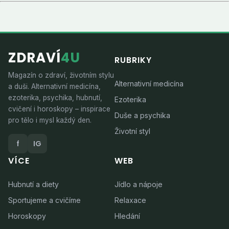
ZDRAVÍ
4U
RUBRIKY
Magazín o zdraví, životním stylu
Alternativní medicína
a duši. Alternativní medicína,
ezoterika, psychika, hubnutí,
Ezoterika
cvičení i horoskopy – inspirace
Duše a psychika
pro tělo i mysl každý den.
Životní styl
f
IG
VÍCE
WEB
Hubnutí a diety
Jídlo a nápoje
Sportujeme a cvičíme
Relaxace
Horoskopy
Hledání