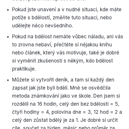
Pokud jste unavení a v nudné situaci, kde máte
potíže s bdělostí, změňte tuto situaci, nebo
udělejte něco nevšedního.
Pokud na bdělost nemáte vůbec náladu, ani vás
to zrovna nebaví, přečtěte si nějakou knihu
nebo článek, který vás motivuje, také je dobré
si vyměnit zkušenosti s někým, kdo bdělost
praktikuje.
Můžete si vytvořit deník, a tam si každý den
zapsat jak jste byli bdělí. Mně se osvědčila
metoda známkování jako ve škole. Den jsem si
rozdělil na 16 hodin, celý den bez bdělosti = 5,
čtyři hodiny = 4, polovina dne = 3, 12 hod = 2 a
celý den zůstat bdělý je za 1. Je dobré si určit
cíle, součet za týden, měsíc nebo průměr za