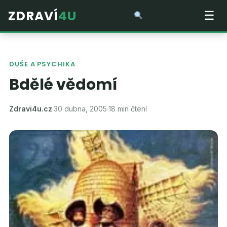
ZDRAVÍ
4U
☰
DUŠE A PSYCHIKA
Bdělé vědomí
Zdravi4u.cz
·
30 dubna, 2005
·
18 min čtení