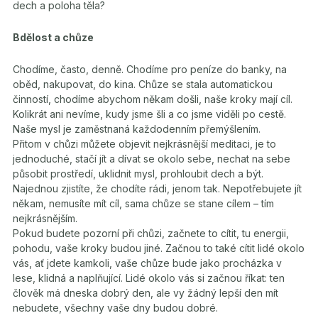
dech a poloha těla?
Bdělost a chůze
Chodíme, často, denně. Chodíme pro peníze do banky, na
oběd, nakupovat, do kina. Chůze se stala automatickou
činností, chodíme abychom někam došli, naše kroky mají cíl.
Kolikrát ani nevíme, kudy jsme šli a co jsme viděli po cestě.
Naše mysl je zaměstnaná každodenním přemýšlením.
Přitom v chůzi můžete objevit nejkrásnější meditaci, je to
jednoduché, stačí jít a dívat se okolo sebe, nechat na sebe
působit prostředí, uklidnit mysl, prohloubit dech a být.
Najednou zjistíte, že chodíte rádi, jenom tak. Nepotřebujete jít
někam, nemusíte mít cíl, sama chůze se stane cílem – tím
nejkrásnějším.
Pokud budete pozorní při chůzi, začnete to cítit, tu energii,
pohodu, vaše kroky budou jiné. Začnou to také cítit lidé okolo
vás, ať jdete kamkoli, vaše chůze bude jako procházka v
lese, klidná a naplňující. Lidé okolo vás si začnou říkat: ten
člověk má dneska dobrý den, ale vy žádný lepší den mít
nebudete, všechny vaše dny budou dobré.