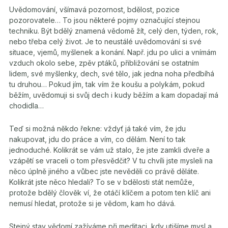
Uvědomování, všímavá pozornost, bdělost, pozice
pozorovatele… To jsou některé pojmy označující stejnou
techniku. Být bdělý znamená vědomě žít, celý den, týden, rok,
nebo třeba celý život. Je to neustálé uvědomování si své
situace, vjemů, myšlenek a konání. Např. jdu po ulici a vnímám
vzduch okolo sebe, zpěv ptáků, přibližování se ostatním
lidem, své myšlenky, dech, své tělo, jak jedna noha předbíhá
tu druhou… Pokud jím, tak vím že koušu a polykám, pokud
běžím, uvědomuji si svůj dech i kudy běžím a kam dopadají má
chodidla…
Teď si možná někdo řekne: vždyť já také vím, že jdu
nakupovat, jdu do práce a vím, co dělám. Není to tak
jednoduché. Kolikrát se vám už stalo, že jste zamkli dveře a
vzápětí se vraceli o tom přesvědčit? V tu chvíli jste mysleli na
něco úplně jiného a vůbec jste nevěděli co právě děláte.
Kolikrát jste něco hledali? To se v bdělosti stát nemůže,
protože bdělý člověk ví, že otáčí klíčem a potom ten klíč ani
nemusí hledat, protože si je vědom, kam ho dává.
Stejný stav vědomí zažíváme při meditaci, kdy utišíme mysl a