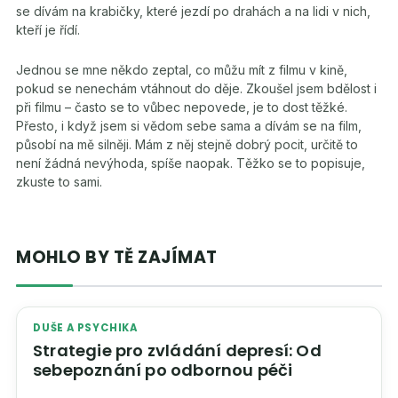
se dívám na krabičky, které jezdí po drahách a na lidi v nich,
kteří je řídí.
Jednou se mne někdo zeptal, co můžu mít z filmu v kině,
pokud se nenechám vtáhnout do děje. Zkoušel jsem bdělost i
při filmu – často se to vůbec nepovede, je to dost těžké.
Přesto, i když jsem si vědom sebe sama a dívám se na film,
působí na mě silněji. Mám z něj stejně dobrý pocit, určitě to
není žádná nevýhoda, spíše naopak. Těžko se to popisuje,
zkuste to sami.
MOHLO BY TĚ ZAJÍMAT
DUŠE A PSYCHIKA
Strategie pro zvládání depresí: Od
sebepoznání po odbornou péči