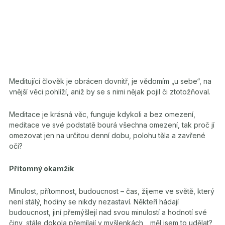
Meditující člověk je obrácen dovnitř, je vědomím „u sebe“, na
vnější věci pohlíží, aniž by se s nimi nějak pojil či ztotožňoval.
Meditace je krásná věc, funguje kdykoli a bez omezení,
meditace ve své podstatě bourá všechna omezení, tak proč jí
omezovat jen na určitou denní dobu, polohu těla a zavřené
oči?
Přítomný okamžik
Minulost, přítomnost, budoucnost – čas, žijeme ve světě, který
není stálý, hodiny se nikdy nezastaví. Někteří hádají
budoucnost, jiní přemýšlejí nad svou minulostí a hodnotí své
činy, stále dokola přemílají v myšlenkách, „měl jsem to udělat?,