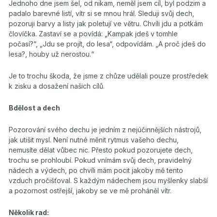
Jednoho dne jsem šel, od nikam, neměl jsem cíl, byl podzim a
padalo barevné listí, vítr si se mnou hrál. Sleduji svůj dech,
pozoruji barvy a listy jak poletují ve větru. Chvíli jdu a potkám
človíčka. Zastaví se a povídá: „Kampak jdeš v tomhle
počasí?“, „Jdu se projít, do lesa“, odpovídám. „A proč jdeš do
lesa?, houby už nerostou.“
Je to trochu škoda, že jsme z chůze udělali pouze prostředek
k zisku a dosažení našich cílů.
Bdělost a dech
Pozorování svého dechu je jedním z nejúčinnějších nástrojů,
jak utišit mysl. Není nutné měnit rytmus vašeho dechu,
nemusíte dělat vůbec nic. Přesto pokud pozorujete dech,
trochu se prohloubí. Pokud vnímám svůj dech, pravidelný
nádech a výdech, po chvíli mám pocit jakoby mě tento
vzduch pročišťoval. S každým nádechem jsou myšlenky slabší
a pozornost ostřejší, jakoby se ve mě proháněl vítr.
Několik rad: