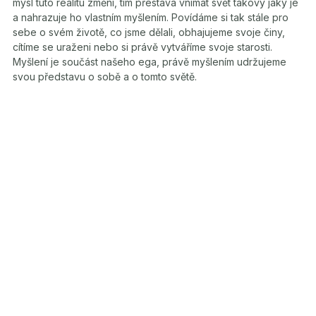
mysl tuto realitu změní, tím přestává vnímat svět takový jaký je
a nahrazuje ho vlastním myšlením. Povídáme si tak stále pro
sebe o svém životě, co jsme dělali, obhajujeme svoje činy,
cítíme se uraženi nebo si právě vytváříme svoje starosti.
Myšlení je součást našeho ega, právě myšlením udržujeme
svou představu o sobě a o tomto světě.