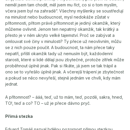
neměl jsem tam chodit, měl jsem mu říct, co si o tom myslím,
včera jsem byl na zahradě“. Všechny myšlenky se soustřeďují
na minulost nebo budoucnost, mysl nedokáže zůstat v
přítomnosti, přitom právě přítomnost je jediný okamžik, který
můžeme ovlivnit. Jenom ten nepatrný okamžik, tak krátký a
přesto je v něm ukryto velké tajemství. Proč se zabývat a
omlouvat své činy v minulosti? Ty přece už neovlivním, můžu
se z nich pouze poučit. A budoucnost, ta nám přece taky
nepatří, příští okamžik tady už nemusím být, každodenní
starosti, které si lidé dělají jsou zbytečné, protože zítřek může
proběhnout úplně jinak. Pak si říkáte, já jsem se tak trápil a
ono se to vyřešilo úplně jinak. A včerejší trápení je zbytečnost
a pokud se něco nevyřeší, stejně jednám ve chvíli, kdy mám
jednat.
A přítomnost? – ááá, teď, už to mám, teď, pozdě, sakra, hned,
TO!, teď a co? TO – už je přece dávno pryč.
Přímá stezka
Eduard Tomáš nazval bdělou pozornost přímou stezkou.