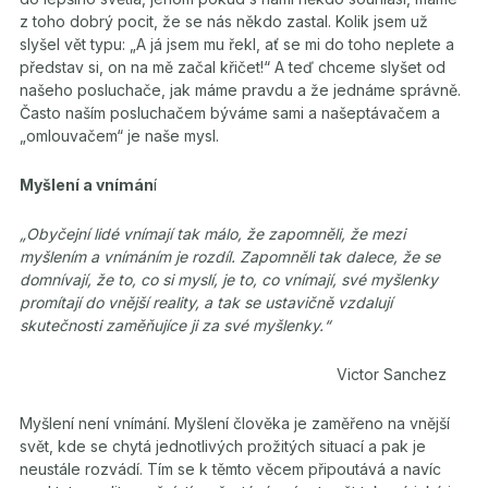
z toho dobrý pocit, že se nás někdo zastal. Kolik jsem už
slyšel vět typu: „A já jsem mu řekl, ať se mi do toho neplete a
představ si, on na mě začal křičet!“ A teď chceme slyšet od
našeho posluchače, jak máme pravdu a že jednáme správně.
Často naším posluchačem býváme sami a našeptávačem a
„omlouvačem“ je naše mysl.
Myšlení a vnímán
í
„Obyčejní lidé vnímají tak málo, že zapomněli, že mezi
myšlením a vnímáním je rozdíl. Zapomněli tak dalece, že se
domnívají, že to, co si myslí, je to, co vnímají, své myšlenky
promítají do vnější reality, a tak se ustavičně vzdalují
skutečnosti zaměňujíce ji za své myšlenky.“
Victor Sanchez
Myšlení není vnímání. Myšlení člověka je zaměřeno na vnější
svět, kde se chytá jednotlivých prožitých situací a pak je
neustále rozvádí. Tím se k těmto věcem připoutává a navíc