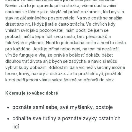
Nevím zda to je opravdu přímá stezka, všemi duchovními
naukami se táhne jako skrytá nit právě pozornost, klid mysli a
stav nezúčastněného pozorovatele. Na své cestě se snažím
držet tuto nit, i když ji stále často ztrácím. Ve chvílích kdy
vnímám svět jako pozorovatel, mám pocit, že jsem se
probudil, můžu lépe řídit svou cestu, bez předsudků a
falešných myšlenek. Není to jednoduchá cesta a není to cesta
pro každého. Jestli je přímá nebo není, na tom mi nezáleží,
vím že funguje a vím, že právě s bdělostí dokážu běžet
dlouhou trať života aniž bych se zadýchal a navíc si můžu
vybrat kudy poběžím. Bdělost mi dala víc než všechny možné
teorie, knihy, názory a diskuze. Je to prožitek bytí, prožitek
který patří jenom vám a sakra špatně se přenáší do slov.
K čemu je to vůbec dobré
poznáte sami sebe, své myšlenky, postoje
odhalíte své rutiny a poznáte zvyky ostatních
lidí