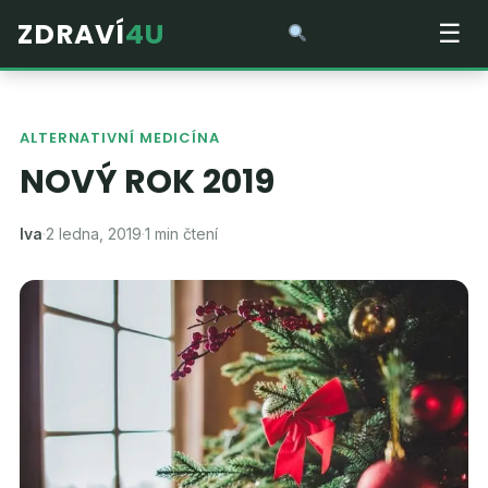
ZDRAVÍ
4U
☰
ALTERNATIVNÍ MEDICÍNA
NOVÝ ROK 2019
Iva
·
2 ledna, 2019
·
1 min čtení