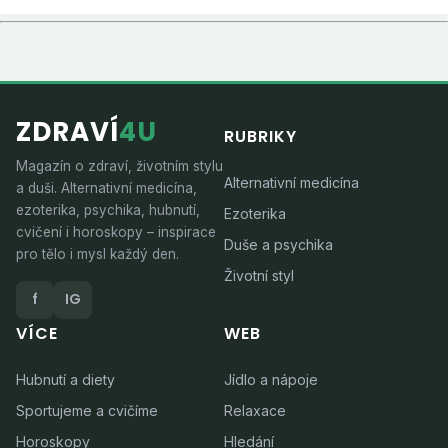
ZDRAVÍ
4U
RUBRIKY
Magazín o zdraví, životním stylu
Alternativní medicína
a duši. Alternativní medicína,
ezoterika, psychika, hubnutí,
Ezoterika
cvičení i horoskopy – inspirace
Duše a psychika
pro tělo i mysl každý den.
Životní styl
f
IG
VÍCE
WEB
Hubnutí a diety
Jídlo a nápoje
Sportujeme a cvičíme
Relaxace
Horoskopy
Hledání