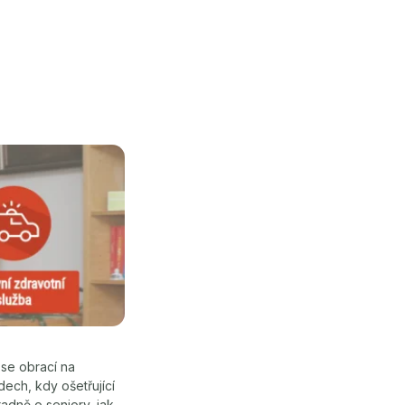
 se obrací na
dech, kdy ošetřující
adně o seniory, jak