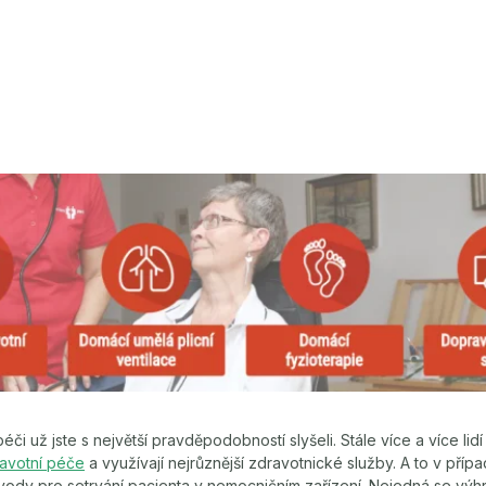
či už jste s největší pravděpodobností slyšeli. Stále více a více lidí
avotní péče
a využívají nejrůznější zdravotnické služby. A to v přípa
ody pro setrvání pacienta v nemocničním zařízení. Nejedná se výhr