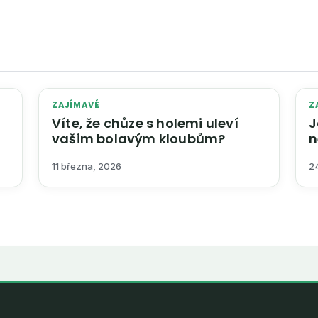
ZAJÍMAVÉ
Z
Víte, že chůze s holemi uleví
J
vašim bolavým kloubům?
n
11 března, 2026
2