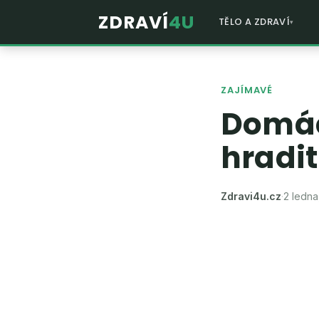
ZDRAVÍ
4U
TĚLO A ZDRAVÍ
ZAJÍMAVÉ
Domác
hradit
Zdravi4u.cz
·
2 ledna