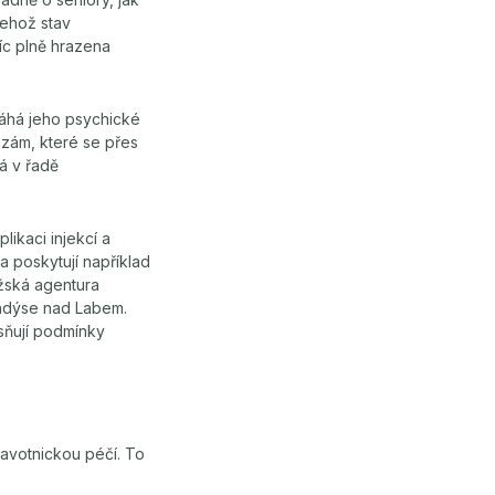
jehož stav
víc plně hrazena
áhá jeho psychické
zám, které se přes
á v řadě
likaci injekcí a
a poskytují například
ažská agentura
andýse nad Labem.
esňují podmínky
avotnickou péčí. To