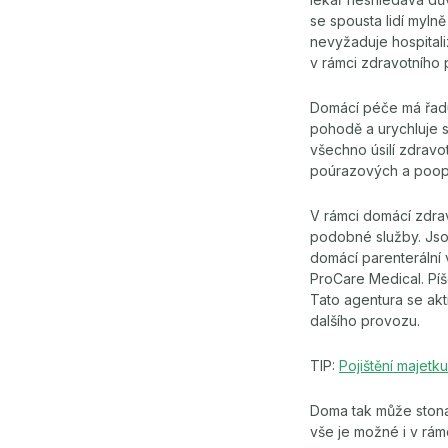
se spousta lidí myln
nevyžaduje hospitali
v rámci zdravotního p
Domácí péče má řadu
pohodě a urychluje 
všechno úsilí zdravo
poúrazových a poop
V rámci domácí zdravo
podobné služby. Jsou
domácí parenteráln
ProCare Medical. Píš
Tato agentura se akt
dalšího provozu.
TIP:
Pojištění majetk
Doma tak může stona
vše je možné i v rámc