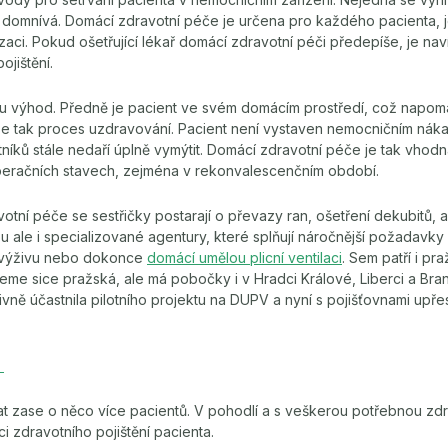
ě domnívá. Domácí zdravotní péče je určena pro každého pacienta, 
zaci. Pokud ošetřující lékař domácí zdravotní péči předepíše, je na
ojištění.
 výhod. Předně je pacient ve svém domácím prostředí, což napom
se tak proces uzdravování. Pacient není vystaven nemocničním náka
tníků stále nedaří úplně vymýtit. Domácí zdravotní péče je tak vhodn
eračních stavech, zejména v rekonvalescenčním období.
tní péče se sestřičky postarají o převazy ran, ošetření dekubitů, ap
 ale i specializované agentury, které splňují náročnější požadavky 
í výživu nebo dokonce
domácí umělou plicní ventilaci
. Sem patří i pr
eme sice pražská, ale má pobočky i v Hradci Králové, Liberci a Br
ivně účastnila pilotního projektu na DUPV a nyní s pojišťovnami upř
u
t zase o něco více pacientů. V pohodlí a s veškerou potřebnou zdr
i zdravotního pojištění pacienta.