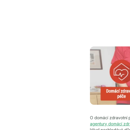
O domácí zdravotní pé
agentury domácí zdr
lékař neshledává dův